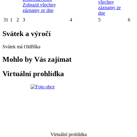
všechny
Zobrazit všechny
záznamy ze
záznamy ze dne
dne
31
1
2
3
4
5
6
Svátek a výročí
Svátek má
Oldřiška
Mohlo by Vás zajímat
Virtuální prohlídka
Virtuální prohlídka