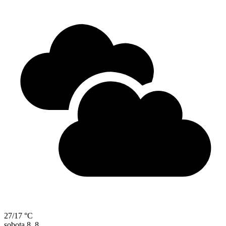
27/17 °C
sobota
8. 8.