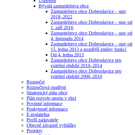
Usnesení
Bývalá zastupitelstva obce
Zastupitelstvo obce Dobroslavice – stav
2018–2022
Zastupitelstvo obce Dobroslavice – stav od
1. září 2016
Zastupitelstvo obce Dobroslavice – stav od
4. listopadu 2014
Zastupitelstvo obce Dobroslavice – stav od
15. ledna 2013 a pozdější změny funkcí
Od 4. ledna 2013
Zastupitelstvo obce Dobroslavice pro
volební období 2010–2014
Zastupitelstvo obce Dobroslavice pro
volební období 2006–2010
Rozpočet
Rozpočtová opatření
Strategický plán obce
Plán rozvoje sportu v obci
Povinné informace
Poskytnuté informace
E-podatelna
Profil zadavatele
Obecně závazné vyhlášky
Projekty