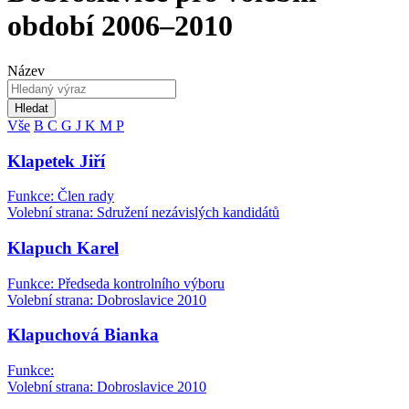
období 2006–2010
Název
Hledat
Vše
B
C
G
J
K
M
P
Klapetek Jiří
Funkce: Člen rady
Volební strana: Sdružení nezávislých kandidátů
Klapuch Karel
Funkce: Předseda kontrolního výboru
Volební strana: Dobroslavice 2010
Klapuchová Bianka
Funkce:
Volební strana: Dobroslavice 2010