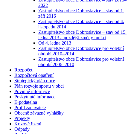
2022
Zastupitelstvo obce Dobroslavice – stav od 1.
září 2016
Zastupitelstvo obce Dobroslavice – stav od 4.
listopadu 2014
Zastupitelstvo obce Dobroslavice – stav od 15.
ledna 2013 a pozdější změny funkcí
Od 4. ledna 2013
Zastupitelstvo obce Dobroslavice pro volební
období 2010–2014
Zastupitelstvo obce Dobroslavice pro volební
období 2006–2010
Rozpočet
Rozpočtová opatření
Strategický plán obce
Plán rozvoje sportu v obci
Povinné informace
Poskytnuté informace
E-podatelna
Profil zadavatele
Obecně závazné vyhlášky
Projekty
Krizové řízení
Odpady