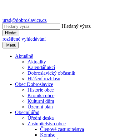
urad@dobroslavice.cz
Hledaný výraz
Hledat
rozšířené vyhledávání
Menu
Aktuálně
Aktuality
Kalendář akcí
Dobroslavický občasník
Hlášení rozhlasu
Obec Dobroslavice
Historie obce
Kronika obce
Kulturní dům
Územní plán
Obecní úřad
Úřední deska
Zastupitelstvo obce
Členové zastupitelstva
Komise