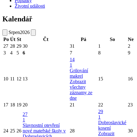
Poplatky
Životní události
Kalendář
Srpen
2026
Po
Út
St
Čt
Pá
So
Ne
27
28
29
30
31
1
2
3
4
5
6
7
8
9
14
1
Grilování
makrel
10
11
12
13
15
16
Zobrazit
všechny
záznamy ze
dne
17
18
19
20
21
22
23
29
27
1
1
Dobroslavické
Slavnostní otevření
kosení
24
25
26
nové mateřské školy v
28
30
Zobrazit
Dobroslavicích