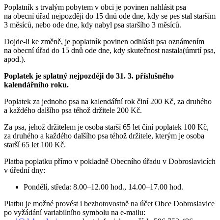
Poplatník s trvalým pobytem v obci je povinen nahlásit psa
na obecní úřad nejpozději do 15 dnů ode dne, kdy se pes stal starším
3 měsíců, nebo ode dne, kdy nabyl psa staršího 3 měsíců.
Dojde-li ke změně, je poplatník povinen odhlásit psa oznámením
na obecní úřad do 15 dnů ode dne, kdy skutečnost nastala(úmrtí psa,
apod.).
Poplatek je splatný nejpozději do 31. 3. příslušného
kalendářního roku.
Poplatek za jednoho psa na kalendářní rok činí 200 Kč, za druhého
a každého dalšího psa téhož držitele 200 Kč.
Za psa, jehož držitelem je osoba starší 65 let činí poplatek 100 Kč,
za druhého a každého dalšího psa téhož držitele, kterým je osoba
starší 65 let 100 Kč.
Platba poplatku přímo v pokladně Obecního úřadu v Dobroslavicích
v úřední dny:
Pondělí, středa: 8.00–12.00 hod., 14.00–17.00 hod.
Platbu je možné provést i bezhotovostně na účet Obce Dobroslavice
po vyžádání variabilního symbolu na e-mailu: