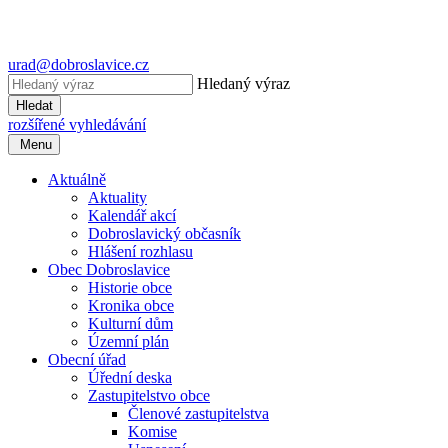
urad@dobroslavice.cz
Hledaný výraz
Hledat
rozšířené vyhledávání
Menu
Aktuálně
Aktuality
Kalendář akcí
Dobroslavický občasník
Hlášení rozhlasu
Obec Dobroslavice
Historie obce
Kronika obce
Kulturní dům
Územní plán
Obecní úřad
Úřední deska
Zastupitelstvo obce
Členové zastupitelstva
Komise