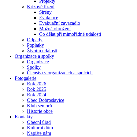
Projekty
Krizové řízení
Sirény
Evakuace
Evakuační zavazadlo
Možná ohrožení
Co dělat při mimořádné události
Odpady
Poplatky
Životní události
Organizace a spolky
Organizace
Spolky
Členství v organizacích a spolcích
Fotogalerie
Rok 2026
Rok 2025
Rok 2024
Obec Dobroslavice
Klub seniorů
Historie obce
Kontakty
Obecní úřad
Kulturní dům
Napište nám