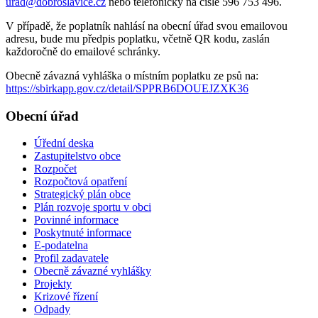
urad@dobroslavice.cz
nebo telefonicky na čísle 596 753 496.
V případě, že poplatník nahlásí na obecní úřad svou emailovou
adresu, bude mu předpis poplatku, včetně QR kodu, zaslán
každoročně do emailové schránky.
Obecně závazná vyhláška o místním poplatku ze psů na:
https://sbirkapp.gov.cz/detail/SPPRB6DOUEJZXK36
Obecní úřad
Úřední deska
Zastupitelstvo obce
Rozpočet
Rozpočtová opatření
Strategický plán obce
Plán rozvoje sportu v obci
Povinné informace
Poskytnuté informace
E-podatelna
Profil zadavatele
Obecně závazné vyhlášky
Projekty
Krizové řízení
Odpady