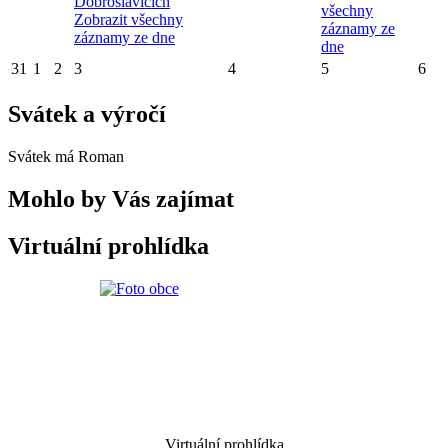
Dobroslavicích
všechny
Zobrazit všechny
záznamy ze
záznamy ze dne
dne
31
1
2
3
4
5
6
Svátek a výročí
Svátek má
Roman
Mohlo by Vás zajímat
Virtuální prohlídka
Virtuální prohlídka