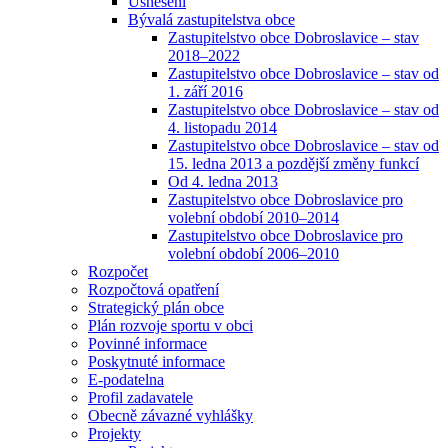
Usnesení
Bývalá zastupitelstva obce
Zastupitelstvo obce Dobroslavice – stav
2018–2022
Zastupitelstvo obce Dobroslavice – stav od
1. září 2016
Zastupitelstvo obce Dobroslavice – stav od
4. listopadu 2014
Zastupitelstvo obce Dobroslavice – stav od
15. ledna 2013 a pozdější změny funkcí
Od 4. ledna 2013
Zastupitelstvo obce Dobroslavice pro
volební období 2010–2014
Zastupitelstvo obce Dobroslavice pro
volební období 2006–2010
Rozpočet
Rozpočtová opatření
Strategický plán obce
Plán rozvoje sportu v obci
Povinné informace
Poskytnuté informace
E-podatelna
Profil zadavatele
Obecně závazné vyhlášky
Projekty