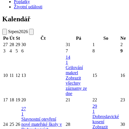
Poplatky
Životní události
Kalendář
Srpen
2026
Po
Út
St
Čt
Pá
So
Ne
27
28
29
30
31
1
2
3
4
5
6
7
8
9
14
1
Grilování
makrel
10
11
12
13
15
16
Zobrazit
všechny
záznamy ze
dne
17
18
19
20
21
22
23
29
27
1
1
Dobroslavické
Slavnostní otevření
kosení
24
25
26
nové mateřské školy v
28
30
Zobrazit