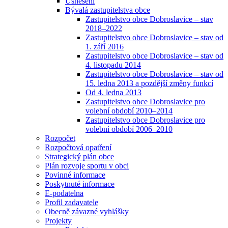
Usnesení
Bývalá zastupitelstva obce
Zastupitelstvo obce Dobroslavice – stav
2018–2022
Zastupitelstvo obce Dobroslavice – stav od
1. září 2016
Zastupitelstvo obce Dobroslavice – stav od
4. listopadu 2014
Zastupitelstvo obce Dobroslavice – stav od
15. ledna 2013 a pozdější změny funkcí
Od 4. ledna 2013
Zastupitelstvo obce Dobroslavice pro
volební období 2010–2014
Zastupitelstvo obce Dobroslavice pro
volební období 2006–2010
Rozpočet
Rozpočtová opatření
Strategický plán obce
Plán rozvoje sportu v obci
Povinné informace
Poskytnuté informace
E-podatelna
Profil zadavatele
Obecně závazné vyhlášky
Projekty