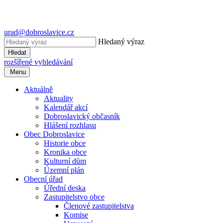
urad@dobroslavice.cz
Hledaný výraz
Hledat
rozšířené vyhledávání
Menu
Aktuálně
Aktuality
Kalendář akcí
Dobroslavický občasník
Hlášení rozhlasu
Obec Dobroslavice
Historie obce
Kronika obce
Kulturní dům
Územní plán
Obecní úřad
Úřední deska
Zastupitelstvo obce
Členové zastupitelstva
Komise