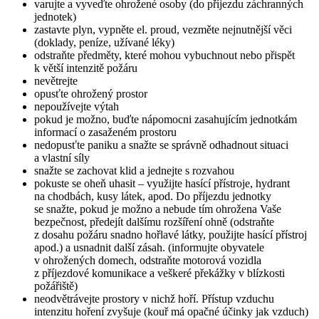
varujte a vyveďte ohrožené osoby (do příjezdu záchranných
jednotek)
zastavte plyn, vypněte el. proud, vezměte nejnutnější věci
(doklady, peníze, užívané léky)
odstraňte předměty, které mohou vybuchnout nebo přispět
k větší intenzitě požáru
nevětrejte
opusťte ohrožený prostor
nepoužívejte výtah
pokud je možno, buďte nápomocni zasahujícím jednotkám
informací o zasaženém prostoru
nedopusťte paniku a snažte se správně odhadnout situaci
a vlastní síly
snažte se zachovat klid a jednejte s rozvahou
pokuste se oheň uhasit – využijte hasící přístroje, hydrant
na chodbách, kusy látek, apod. Do příjezdu jednotky
se snažte, pokud je možno a nebude tím ohrožena Vaše
bezpečnost, předejít dalšímu rozšíření ohně (odstraňte
z dosahu požáru snadno hořlavé látky, použijte hasící přístroj
apod.) a usnadnit další zásah. (informujte obyvatele
v ohrožených domech, odstraňte motorová vozidla
z příjezdové komunikace a veškeré překážky v blízkosti
požářiště)
neodvětrávejte prostory v nichž hoří. Přístup vzduchu
intenzitu hoření zvyšuje (kouř má opačné účinky jak vzduch)