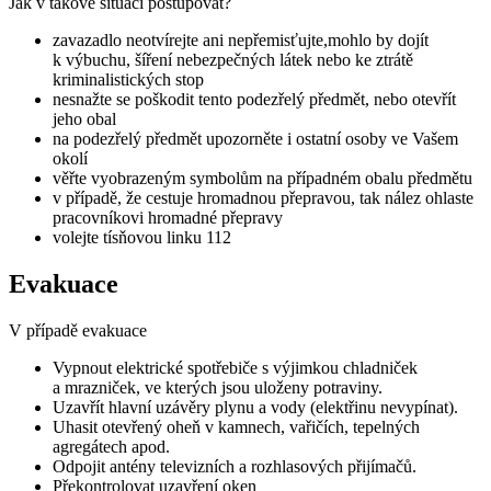
Jak v takové situaci postupovat?
zavazadlo neotvírejte ani nepřemisťujte,mohlo by dojít
k výbuchu, šíření nebezpečných látek nebo ke ztrátě
kriminalistických stop
nesnažte se poškodit tento podezřelý předmět, nebo otevřít
jeho obal
na podezřelý předmět upozorněte i ostatní osoby ve Vašem
okolí
věřte vyobrazeným symbolům na případném obalu předmětu
v případě, že cestuje hromadnou přepravou, tak nález ohlaste
pracovníkovi hromadné přepravy
volejte tísňovou linku 112
Evakuace
V případě evakuace
Vypnout elektrické spotřebiče s výjimkou chladniček
a mrazniček, ve kterých jsou uloženy potraviny.
Uzavřít hlavní uzávěry plynu a vody (elektřinu nevypínat).
Uhasit otevřený oheň v kamnech, vařičích, tepelných
agregátech apod.
Odpojit antény televizních a rozhlasových přijímačů.
Překontrolovat uzavření oken