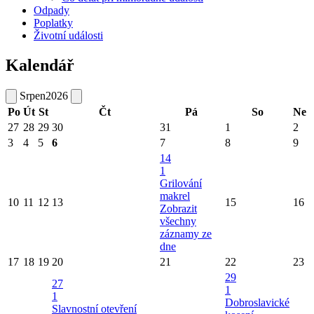
Odpady
Poplatky
Životní události
Kalendář
Srpen
2026
Po
Út
St
Čt
Pá
So
Ne
27
28
29
30
31
1
2
3
4
5
6
7
8
9
14
1
Grilování
makrel
10
11
12
13
15
16
Zobrazit
všechny
záznamy ze
dne
17
18
19
20
21
22
23
29
27
1
1
Dobroslavické
Slavnostní otevření