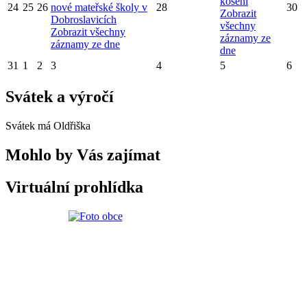
kosení
24
25
26
nové mateřské školy v
28
30
Zobrazit
Dobroslavicích
všechny
Zobrazit všechny
záznamy ze
záznamy ze dne
dne
31
1
2
3
4
5
6
Svátek a výročí
Svátek má
Oldřiška
Mohlo by Vás zajímat
Virtuální prohlídka