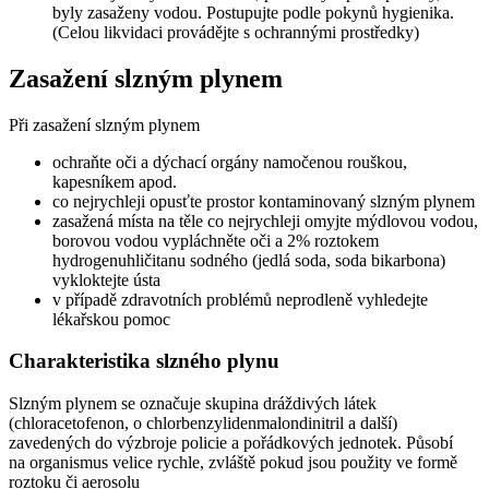
byly zasaženy vodou. Postupujte podle pokynů hygienika.
(Celou likvidaci provádějte s ochrannými prostředky)
Zasažení slzným plynem
Při zasažení slzným plynem
ochraňte oči a dýchací orgány namočenou rouškou,
kapesníkem apod.
co nejrychleji opusťte prostor kontaminovaný slzným plynem
zasažená místa na těle co nejrychleji omyjte mýdlovou vodou,
borovou vodou vypláchněte oči a 2% roztokem
hydrogenuhličitanu sodného (jedlá soda, soda bikarbona)
vykloktejte ústa
v případě zdravotních problémů neprodleně vyhledejte
lékařskou pomoc
Charakteristika slzného plynu
Slzným plynem se označuje skupina dráždivých látek
(chloracetofenon, o chlorbenzylidenmalondinitril a další)
zavedených do výzbroje policie a pořádkových jednotek. Působí
na organismus velice rychle, zvláště pokud jsou použity ve formě
roztoku či aerosolu