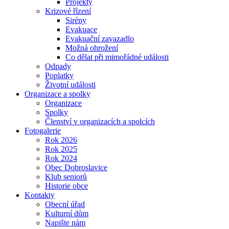
Projekty
Krizové řízení
Sirény
Evakuace
Evakuační zavazadlo
Možná ohrožení
Co dělat při mimořádné události
Odpady
Poplatky
Životní události
Organizace a spolky
Organizace
Spolky
Členství v organizacích a spolcích
Fotogalerie
Rok 2026
Rok 2025
Rok 2024
Obec Dobroslavice
Klub seniorů
Historie obce
Kontakty
Obecní úřad
Kulturní dům
Napište nám