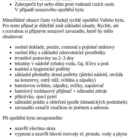
Zabezpečit byt nebo dům proti vniknutí cizích osob.
V případě nouzového opuštění bytu
Mimořádné situace často vyžadují rychlé opuštění Vašeho bytu.
Pro tento případ je důležité znát základní zásady. Rychle, ale
s rozvahou si připravte nouzové zavazadlo, které by mělo
obsahovat:
osobní doklady, peníze, cennosti a pojistné smlouvy
osobní léky a základní zdravotnické prostředky
trvanlivé potraviny na 2–3 dny
tekutiny v nádobě (obalu) voda, čaj, šťávy a pod.
toaletní a hygienické potřeby
základní předměty denní potřeby (jídelní nádobí, otvírák
na konzervy, ostrý nůž, svítilna a zápalky)
bateriovou svítilnu, zápalky, svíčky, zapalovač
bateriový rozhlasový přijímač + náhradní zdroje
přikrývku, spací pytel
náhradní prádlo a oblečení (podle klimatických podmínek)
zavazadlo označit visačkou se jménem a adresou
Při opuštění bytu nezapomeňte:
uzavřít všechna okna
vypnout a uzavřít hlavní rozvody el. proudu, vody a plynu