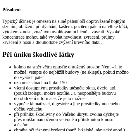
Působení
Typický účinek je omezen na silné pálení očí doprovázené hojným
slzením, obtížemi při dýchání, kašlem, pocitem pálení na vlhké kůži,
výtokem z nosu, značným uvolňováním hlenů a závratí. Vysoké
koncentrace mohou také vyvolat nevolnost, zvracení, průjmy,
krvácení z nosu a dlouhodobé zvýšení krevního tlaku.
Při úniku škodlivé látky
kolmo na směr větru opusťte ohrožený prostor. Není – li to
možné, vstupte do nejbližší budovy (ne sklepů), pokud možno
do vyšších pater
oznamte situaci na linku 150
všemi dostupnými prostředky utěsněte okna, dveře, atd.
(použít izolepu, mokré textílie…), neopouštějte budovu
do obdržení informace, že je to možné
vypněte klimatizaci, digestoře a jiné prostředky nuceného
oběhu vzduchu
při průniku škodliviny do Vašeho úkrytu zvolna dýchejte
přes roušku namočenou ve vodě a přitisknutou k nosu
a ústům
chraňte oči těsnými brýlemi (např. lyžařské, plavecké apod.)