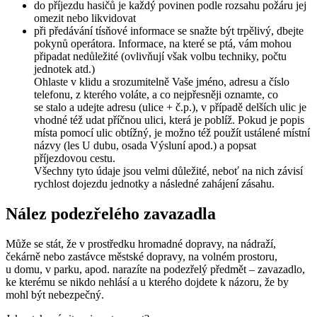
do příjezdu hasičů je každý povinen podle rozsahu požáru jej
omezit nebo likvidovat
při předávání tísňové informace se snažte být trpělivý, dbejte
pokynů operátora. Informace, na které se ptá, vám mohou
připadat nedůležité (ovlivňují však volbu techniky, počtu
jednotek atd.)
Ohlaste v klidu a srozumitelně Vaše jméno, adresu a číslo
telefonu, z kterého voláte, a co nejpřesněji oznamte, co
se stalo a udejte adresu (ulice + č.p.), v případě delších ulic je
vhodné též udat příčnou ulici, která je poblíž. Pokud je popis
místa pomocí ulic obtížný, je možno též použít ustálené místní
názvy (les U dubu, osada Výsluní apod.) a popsat
příjezdovou cestu.
Všechny tyto údaje jsou velmi důležité, neboť na nich závisí
rychlost dojezdu jednotky a následné zahájení zásahu.
Nález podezřelého zavazadla
Může se stát, že v prostředku hromadné dopravy, na nádraží,
čekárně nebo zastávce městské dopravy, na volném prostoru,
u domu, v parku, apod. narazíte na podezřelý předmět – zavazadlo,
ke kterému se nikdo nehlásí a u kterého dojdete k názoru, že by
mohl být nebezpečný.