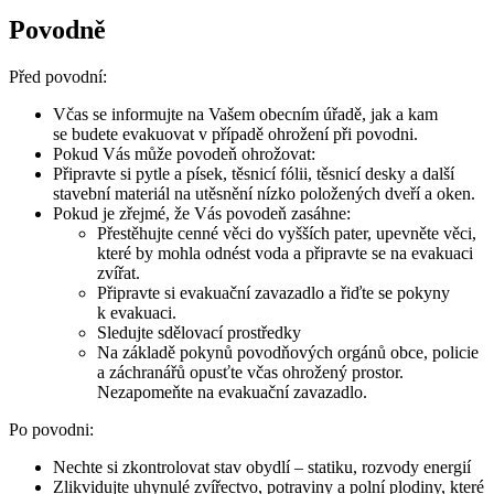
Povodně
Před povodní:
Včas se informujte na Vašem obecním úřadě, jak a kam
se budete evakuovat v případě ohrožení při povodni.
Pokud Vás může povodeň ohrožovat:
Připravte si pytle a písek, těsnicí fólii, těsnicí desky a další
stavební materiál na utěsnění nízko položených dveří a oken.
Pokud je zřejmé, že Vás povodeň zasáhne:
Přestěhujte cenné věci do vyšších pater, upevněte věci,
které by mohla odnést voda a připravte se na evakuaci
zvířat.
Připravte si evakuační zavazadlo a řiďte se pokyny
k evakuaci.
Sledujte sdělovací prostředky
Na základě pokynů povodňových orgánů obce, policie
a záchranářů opusťte včas ohrožený prostor.
Nezapomeňte na evakuační zavazadlo.
Po povodni:
Nechte si zkontrolovat stav obydlí – statiku, rozvody energií
Zlikvidujte uhynulé zvířectvo, potraviny a polní plodiny, které