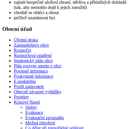
zajistit bezpečné uložení zbraní, střeliva a příslušných dokladů
(tak, aby nemohlo dojít k jejich zneužití)
vhodně se obléci a obout
pečlivě uzamknout byt
Obecní úřad
Úřední deska
Zastupitelstvo obce
Rozpočet
Rozpočtová opatření
Strategický plán obce
Plán rozvoje sportu v obci
Povinné informace
Poskytnuté informace
E-podatelna
Profil zadavatele
Obecně závazné vyhlášky
Projekty
Krizové řízení
Sirény
Evakuace
Evakuační zavazadlo
Možná ohrožení
Co dělat při mimořádné události