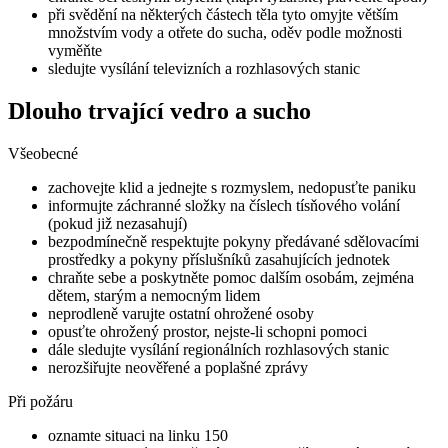
při svědění na některých částech těla tyto omyjte větším
množstvím vody a otřete do sucha, oděv podle možnosti
vyměňte
sledujte vysílání televizních a rozhlasových stanic
Dlouho trvající vedro a sucho
Všeobecné
zachovejte klid a jednejte s rozmyslem, nedopusťte paniku
informujte záchranné složky na číslech tísňového volání
(pokud již nezasahují)
bezpodmínečně respektujte pokyny předávané sdělovacími
prostředky a pokyny příslušníků zasahujících jednotek
chraňte sebe a poskytněte pomoc dalším osobám, zejména
dětem, starým a nemocným lidem
neprodleně varujte ostatní ohrožené osoby
opusťte ohrožený prostor, nejste-li schopni pomoci
dále sledujte vysílání regionálních rozhlasových stanic
nerozšiřujte neověřené a poplašné zprávy
Při požáru
oznamte situaci na linku 150