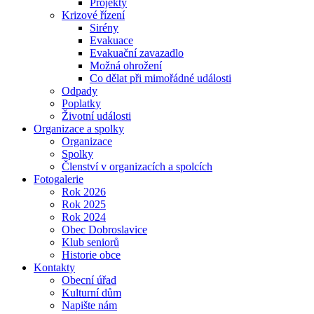
Projekty
Krizové řízení
Sirény
Evakuace
Evakuační zavazadlo
Možná ohrožení
Co dělat při mimořádné události
Odpady
Poplatky
Životní události
Organizace a spolky
Organizace
Spolky
Členství v organizacích a spolcích
Fotogalerie
Rok 2026
Rok 2025
Rok 2024
Obec Dobroslavice
Klub seniorů
Historie obce
Kontakty
Obecní úřad
Kulturní dům
Napište nám