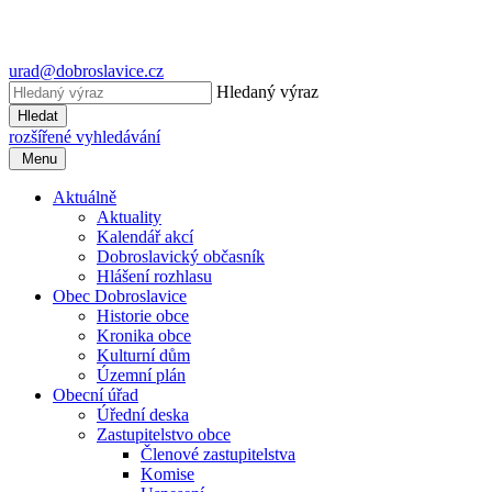
urad@dobroslavice.cz
Hledaný výraz
Hledat
rozšířené vyhledávání
Menu
Aktuálně
Aktuality
Kalendář akcí
Dobroslavický občasník
Hlášení rozhlasu
Obec Dobroslavice
Historie obce
Kronika obce
Kulturní dům
Územní plán
Obecní úřad
Úřední deska
Zastupitelstvo obce
Členové zastupitelstva
Komise