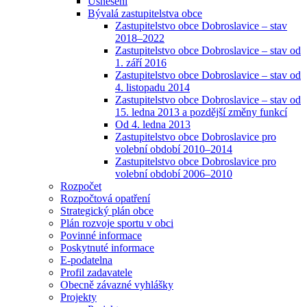
Usnesení
Bývalá zastupitelstva obce
Zastupitelstvo obce Dobroslavice – stav
2018–2022
Zastupitelstvo obce Dobroslavice – stav od
1. září 2016
Zastupitelstvo obce Dobroslavice – stav od
4. listopadu 2014
Zastupitelstvo obce Dobroslavice – stav od
15. ledna 2013 a pozdější změny funkcí
Od 4. ledna 2013
Zastupitelstvo obce Dobroslavice pro
volební období 2010–2014
Zastupitelstvo obce Dobroslavice pro
volební období 2006–2010
Rozpočet
Rozpočtová opatření
Strategický plán obce
Plán rozvoje sportu v obci
Povinné informace
Poskytnuté informace
E-podatelna
Profil zadavatele
Obecně závazné vyhlášky
Projekty