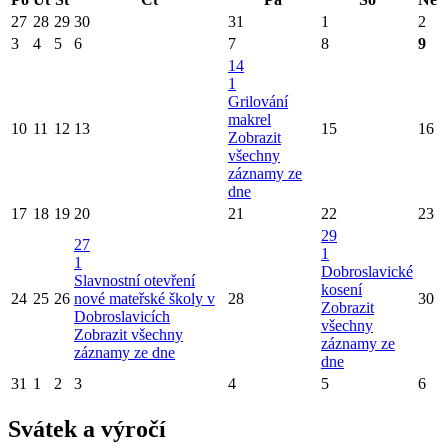
27
28
29
30
31
1
2
3
4
5
6
7
8
9
14
1
Grilování
makrel
10
11
12
13
15
16
Zobrazit
všechny
záznamy ze
dne
17
18
19
20
21
22
23
29
27
1
1
Dobroslavické
Slavnostní otevření
kosení
24
25
26
nové mateřské školy v
28
30
Zobrazit
Dobroslavicích
všechny
Zobrazit všechny
záznamy ze
záznamy ze dne
dne
31
1
2
3
4
5
6
Svátek a výročí