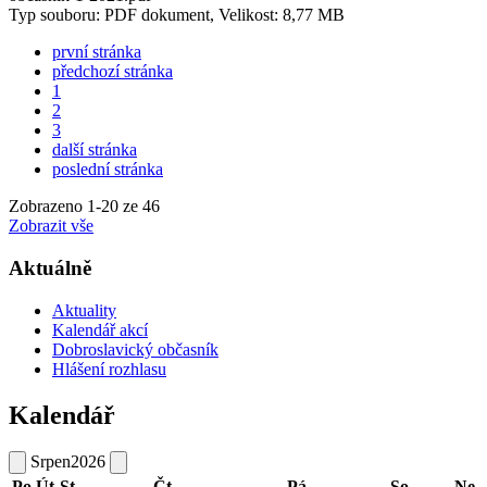
Typ souboru: PDF dokument, Velikost: 8,77 MB
první stránka
předchozí stránka
1
2
3
další stránka
poslední stránka
Zobrazeno
1
-
20
ze 46
Zobrazit vše
Aktuálně
Aktuality
Kalendář akcí
Dobroslavický občasník
Hlášení rozhlasu
Kalendář
Srpen
2026
Po
Út
St
Čt
Pá
So
Ne