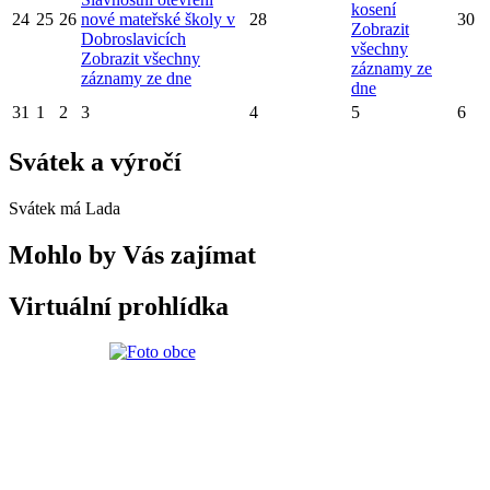
kosení
24
25
26
nové mateřské školy v
28
30
Zobrazit
Dobroslavicích
všechny
Zobrazit všechny
záznamy ze
záznamy ze dne
dne
31
1
2
3
4
5
6
Svátek a výročí
Svátek má
Lada
Mohlo by Vás zajímat
Virtuální prohlídka