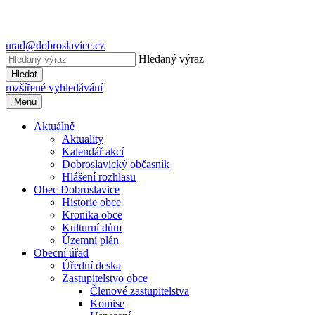
urad@dobroslavice.cz
Hledaný výraz
Hledat
rozšířené vyhledávání
Menu
Aktuálně
Aktuality
Kalendář akcí
Dobroslavický občasník
Hlášení rozhlasu
Obec Dobroslavice
Historie obce
Kronika obce
Kulturní dům
Územní plán
Obecní úřad
Úřední deska
Zastupitelstvo obce
Členové zastupitelstva
Komise