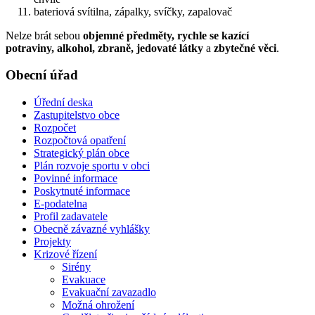
bateriová svítilna, zápalky, svíčky, zapalovač
Nelze brát sebou
objemné předměty, rychle se kazící
potraviny, alkohol, zbraně, jedovaté látky
a
zbytečné věci
.
Obecní úřad
Úřední deska
Zastupitelstvo obce
Rozpočet
Rozpočtová opatření
Strategický plán obce
Plán rozvoje sportu v obci
Povinné informace
Poskytnuté informace
E-podatelna
Profil zadavatele
Obecně závazné vyhlášky
Projekty
Krizové řízení
Sirény
Evakuace
Evakuační zavazadlo
Možná ohrožení