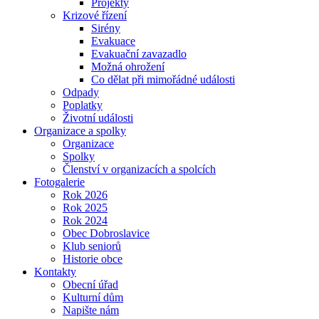
Projekty
Krizové řízení
Sirény
Evakuace
Evakuační zavazadlo
Možná ohrožení
Co dělat při mimořádné události
Odpady
Poplatky
Životní události
Organizace a spolky
Organizace
Spolky
Členství v organizacích a spolcích
Fotogalerie
Rok 2026
Rok 2025
Rok 2024
Obec Dobroslavice
Klub seniorů
Historie obce
Kontakty
Obecní úřad
Kulturní dům
Napište nám