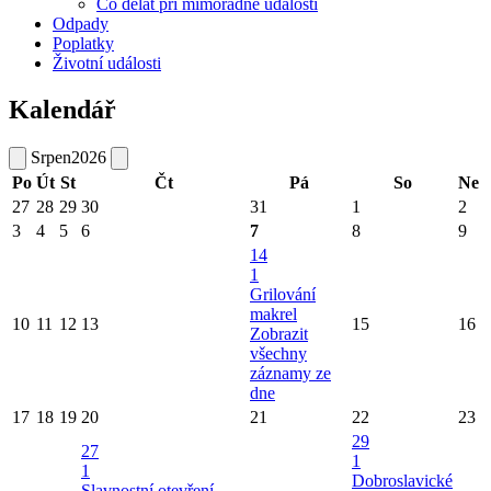
Co dělat při mimořádné události
Odpady
Poplatky
Životní události
Kalendář
Srpen
2026
Po
Út
St
Čt
Pá
So
Ne
27
28
29
30
31
1
2
3
4
5
6
7
8
9
14
1
Grilování
makrel
10
11
12
13
15
16
Zobrazit
všechny
záznamy ze
dne
17
18
19
20
21
22
23
29
27
1
1
Dobroslavické
Slavnostní otevření