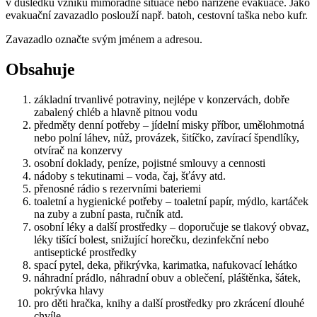
v důsledku vzniku mimořádné situace nebo nařízené evakuace. Jako
evakuační zavazadlo poslouží např. batoh, cestovní taška nebo kufr.
Zavazadlo označte svým jménem a adresou.
Obsahuje
základní trvanlivé potraviny, nejlépe v konzervách, dobře
zabalený chléb a hlavně pitnou vodu
předměty denní potřeby – jídelní misky příbor, umělohmotná
nebo polní láhev, nůž, provázek, šitíčko, zavírací špendlíky,
otvírač na konzervy
osobní doklady, peníze, pojistné smlouvy a cennosti
nádoby s tekutinami – voda, čaj, šťávy atd.
přenosné rádio s rezervními bateriemi
toaletní a hygienické potřeby – toaletní papír, mýdlo, kartáček
na zuby a zubní pasta, ručník atd.
osobní léky a další prostředky – doporučuje se tlakový obvaz,
léky tišící bolest, snižující horečku, dezinfekční nebo
antiseptické prostředky
spací pytel, deka, přikrývka, karimatka, nafukovací lehátko
náhradní prádlo, náhradní obuv a oblečení, pláštěnka, šátek,
pokrývka hlavy
pro děti hračka, knihy a další prostředky pro zkrácení dlouhé
chvíle