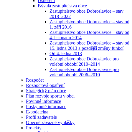
Usnesení
Bývalá zastupitelstva obce
Zastupitelstvo obce Dobroslavice – stav
2018–2022
Zastupitelstvo obce Dobroslavice – stav od
1. září 2016
Zastupitelstvo obce Dobroslavice – stav od
4. listopadu 2014
Zastupitelstvo obce Dobroslavice – stav od
15. ledna 2013 a pozdější změny funkcí
Od 4. ledna 2013
Zastupitelstvo obce Dobroslavice pro
volební období 2010–2014
Zastupitelstvo obce Dobroslavice pro
volební období 2006–2010
Rozpočet
Rozpočtová opatření
Strategický plán obce
Plán rozvoje sportu v obci
Povinné informace
Poskytnuté informace
E-podatelna
Profil zadavatele
Obecně závazné vyhlášky
Projekty