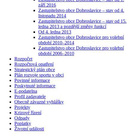
září 2016
Zastupitelstvo obce Dobroslavice – stav od 4.
listopadu 2014
Zastupitelstvo obce Dobroslavice – stav od 15.
ledna 2013 a pozdější změny funkcí
Od 4. ledna 2013
Zastupitelstvo obce Dobroslavice pro volební
období 2010–2014
Zastupitelstvo obce Dobroslavice pro volební
období 2006–2010
Rozpočet
Rozpočtová opatření
Strategický plán obce
Plán rozvoje sportu v obci
Povinné informace
Poskytnuté informace
E-podatelna
Profil zadavatele
Obecně závazné vyhlášky
Projekty
Krizové řízení
Odpady
Poplatky
Životní události