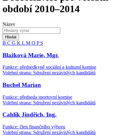
období 2010–2014
Název
Hledat
B
C
G
K
L
M
O
P
S
Blažková Marie, Mgr.
Funkce: předsedkyně sociální a kulturní komise
Volební strana: Sdružení nezávislých kandidátů
Buchel Marian
Funkce: předseda sportovní komise
Volební strana: Sdružení nezávislých kandidátů
Cahlík Jindřich, Ing.
Funkce: člen finančního výboru
Volební strana: Sdružení nezávislých kandidátů