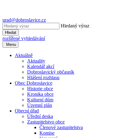
urad@dobroslavice.cz
Hledaný výraz
Hledat
rozšířené vyhledávání
Menu
Aktuálně
Aktuality
Kalendář akcí
Dobroslavický občasník
Hlášení rozhlasu
Obec Dobroslavice
Historie obce
Kronika obce
Kulturní dům
Územní plán
Obecní úřad
Úřední deska
Zastupitelstvo obce
Členové zastupitelstva
Komise