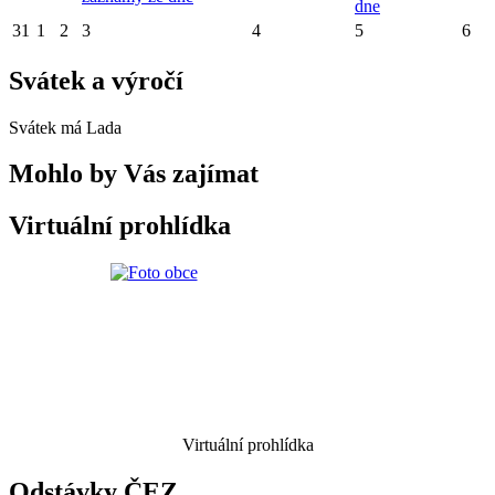
dne
31
1
2
3
4
5
6
Svátek a výročí
Svátek má
Lada
Mohlo by Vás zajímat
Virtuální prohlídka
Virtuální prohlídka
Odstávky ČEZ