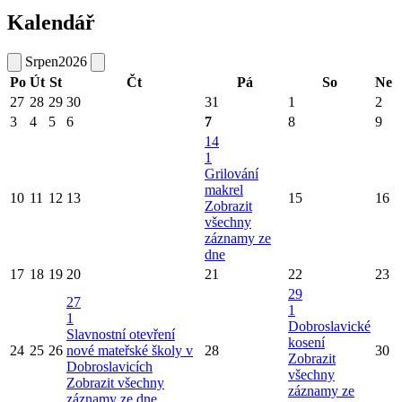
Kalendář
Srpen
2026
Po
Út
St
Čt
Pá
So
Ne
27
28
29
30
31
1
2
3
4
5
6
7
8
9
14
1
Grilování
makrel
10
11
12
13
15
16
Zobrazit
všechny
záznamy ze
dne
17
18
19
20
21
22
23
29
27
1
1
Dobroslavické
Slavnostní otevření
kosení
24
25
26
nové mateřské školy v
28
30
Zobrazit
Dobroslavicích
všechny
Zobrazit všechny
záznamy ze
záznamy ze dne