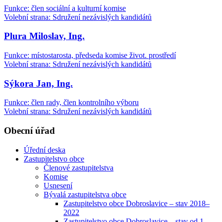
Funkce: člen sociální a kulturní komise
Volební strana: Sdružení nezávislých kandidátů
Plura Miloslav, Ing.
Funkce: místostarosta, předseda komise život. prostředí
Volební strana: Sdružení nezávislých kandidátů
Sýkora Jan, Ing.
Funkce: člen rady, člen kontrolního výboru
Volební strana: Sdružení nezávislých kandidátů
Obecní úřad
Úřední deska
Zastupitelstvo obce
Členové zastupitelstva
Komise
Usnesení
Bývalá zastupitelstva obce
Zastupitelstvo obce Dobroslavice – stav 2018–
2022
Zastupitelstvo obce Dobroslavice – stav od 1.