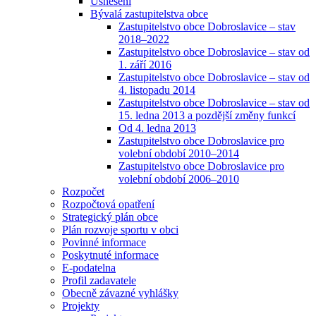
Usnesení
Bývalá zastupitelstva obce
Zastupitelstvo obce Dobroslavice – stav
2018–2022
Zastupitelstvo obce Dobroslavice – stav od
1. září 2016
Zastupitelstvo obce Dobroslavice – stav od
4. listopadu 2014
Zastupitelstvo obce Dobroslavice – stav od
15. ledna 2013 a pozdější změny funkcí
Od 4. ledna 2013
Zastupitelstvo obce Dobroslavice pro
volební období 2010–2014
Zastupitelstvo obce Dobroslavice pro
volební období 2006–2010
Rozpočet
Rozpočtová opatření
Strategický plán obce
Plán rozvoje sportu v obci
Povinné informace
Poskytnuté informace
E-podatelna
Profil zadavatele
Obecně závazné vyhlášky
Projekty