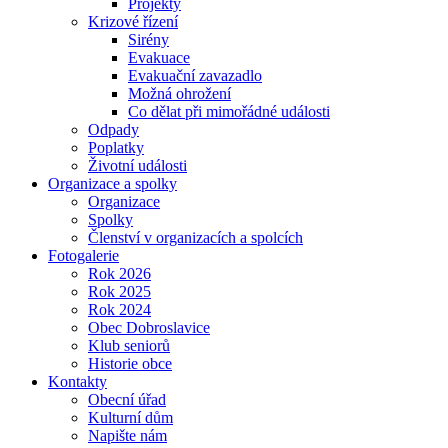
Projekty
Krizové řízení
Sirény
Evakuace
Evakuační zavazadlo
Možná ohrožení
Co dělat při mimořádné události
Odpady
Poplatky
Životní události
Organizace a spolky
Organizace
Spolky
Členství v organizacích a spolcích
Fotogalerie
Rok 2026
Rok 2025
Rok 2024
Obec Dobroslavice
Klub seniorů
Historie obce
Kontakty
Obecní úřad
Kulturní dům
Napište nám