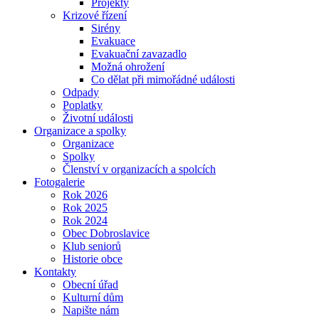
Projekty
Krizové řízení
Sirény
Evakuace
Evakuační zavazadlo
Možná ohrožení
Co dělat při mimořádné události
Odpady
Poplatky
Životní události
Organizace a spolky
Organizace
Spolky
Členství v organizacích a spolcích
Fotogalerie
Rok 2026
Rok 2025
Rok 2024
Obec Dobroslavice
Klub seniorů
Historie obce
Kontakty
Obecní úřad
Kulturní dům
Napište nám