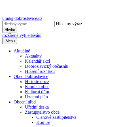
urad@dobroslavice.cz
Hledaný výraz
Hledat
rozšířené vyhledávání
Menu
Aktuálně
Aktuality
Kalendář akcí
Dobroslavický občasník
Hlášení rozhlasu
Obec Dobroslavice
Historie obce
Kronika obce
Kulturní dům
Územní plán
Obecní úřad
Úřední deska
Zastupitelstvo obce
Členové zastupitelstva
Komise