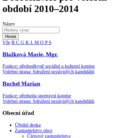
období 2010–2014
Název
Hledat
Vše
B
C
G
K
L
M
O
P
S
Blažková Marie, Mgr.
Funkce: předsedkyně sociální a kulturní komise
Volební strana: Sdružení nezávislých kandidátů
Buchel Marian
Funkce: předseda sportovní komise
Volební strana: Sdružení nezávislých kandidátů
Obecní úřad
Úřední deska
Zastupitelstvo obce
Členové zastupitelstva