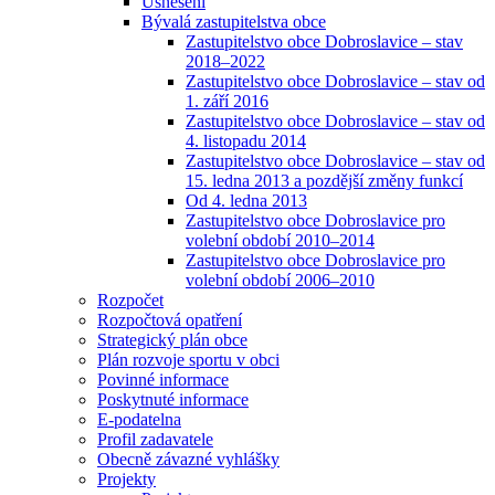
Usnesení
Bývalá zastupitelstva obce
Zastupitelstvo obce Dobroslavice – stav
2018–2022
Zastupitelstvo obce Dobroslavice – stav od
1. září 2016
Zastupitelstvo obce Dobroslavice – stav od
4. listopadu 2014
Zastupitelstvo obce Dobroslavice – stav od
15. ledna 2013 a pozdější změny funkcí
Od 4. ledna 2013
Zastupitelstvo obce Dobroslavice pro
volební období 2010–2014
Zastupitelstvo obce Dobroslavice pro
volební období 2006–2010
Rozpočet
Rozpočtová opatření
Strategický plán obce
Plán rozvoje sportu v obci
Povinné informace
Poskytnuté informace
E-podatelna
Profil zadavatele
Obecně závazné vyhlášky
Projekty