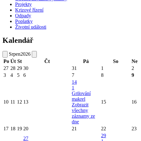
Projekty
Krizové řízení
Odpady
Poplatky
Životní události
Kalendář
Srpen
2026
Po
Út
St
Čt
Pá
So
Ne
27
28
29
30
31
1
2
3
4
5
6
7
8
9
14
1
Grilování
makrel
10
11
12
13
15
16
Zobrazit
všechny
záznamy ze
dne
17
18
19
20
21
22
23
29
27