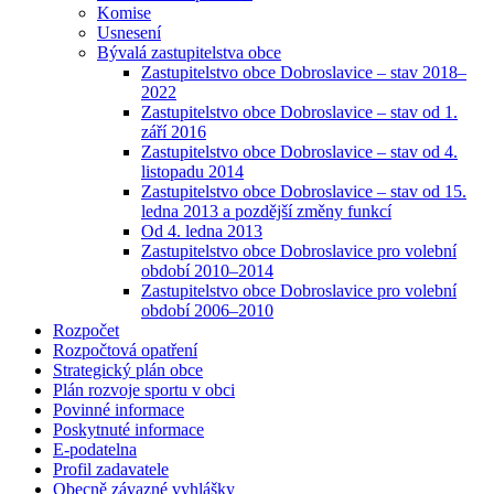
Komise
Usnesení
Bývalá zastupitelstva obce
Zastupitelstvo obce Dobroslavice – stav 2018–
2022
Zastupitelstvo obce Dobroslavice – stav od 1.
září 2016
Zastupitelstvo obce Dobroslavice – stav od 4.
listopadu 2014
Zastupitelstvo obce Dobroslavice – stav od 15.
ledna 2013 a pozdější změny funkcí
Od 4. ledna 2013
Zastupitelstvo obce Dobroslavice pro volební
období 2010–2014
Zastupitelstvo obce Dobroslavice pro volební
období 2006–2010
Rozpočet
Rozpočtová opatření
Strategický plán obce
Plán rozvoje sportu v obci
Povinné informace
Poskytnuté informace
E-podatelna
Profil zadavatele
Obecně závazné vyhlášky