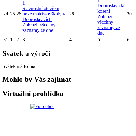
1
1
Dobroslavické
Slavnostní otevření
kosení
24
25
26
nové mateřské školy v
28
30
Zobrazit
Dobroslavicích
všechny
Zobrazit všechny
záznamy ze
záznamy ze dne
dne
31
1
2
3
4
5
6
Svátek a výročí
Svátek má
Roman
Mohlo by Vás zajímat
Virtuální prohlídka