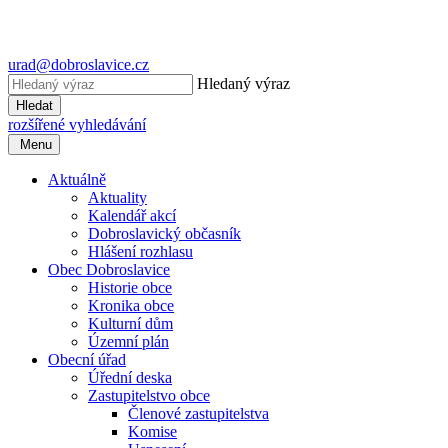
urad@dobroslavice.cz
Hledaný výraz
Hledat
rozšířené vyhledávání
Menu
Aktuálně
Aktuality
Kalendář akcí
Dobroslavický občasník
Hlášení rozhlasu
Obec Dobroslavice
Historie obce
Kronika obce
Kulturní dům
Územní plán
Obecní úřad
Úřední deska
Zastupitelstvo obce
Členové zastupitelstva
Komise