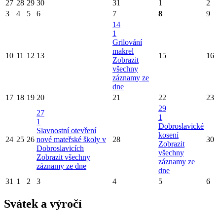
27
28
29
30
31
1
2
3
4
5
6
7
8
9
14
1
Grilování
makrel
10
11
12
13
15
16
Zobrazit
všechny
záznamy ze
dne
17
18
19
20
21
22
23
29
27
1
1
Dobroslavické
Slavnostní otevření
kosení
24
25
26
nové mateřské školy v
28
30
Zobrazit
Dobroslavicích
všechny
Zobrazit všechny
záznamy ze
záznamy ze dne
dne
31
1
2
3
4
5
6
Svátek a výročí