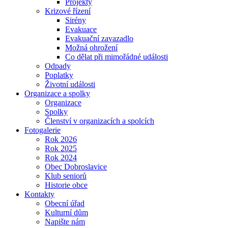
Projekty
Krizové řízení
Sirény
Evakuace
Evakuační zavazadlo
Možná ohrožení
Co dělat při mimořádné události
Odpady
Poplatky
Životní události
Organizace a spolky
Organizace
Spolky
Členství v organizacích a spolcích
Fotogalerie
Rok 2026
Rok 2025
Rok 2024
Obec Dobroslavice
Klub seniorů
Historie obce
Kontakty
Obecní úřad
Kulturní dům
Napište nám