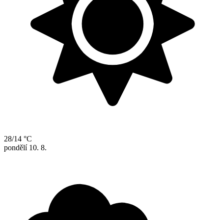
28/14 °C
pondělí
10. 8.