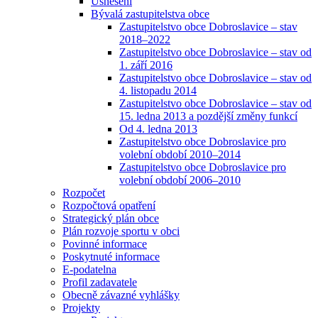
Usnesení
Bývalá zastupitelstva obce
Zastupitelstvo obce Dobroslavice – stav
2018–2022
Zastupitelstvo obce Dobroslavice – stav od
1. září 2016
Zastupitelstvo obce Dobroslavice – stav od
4. listopadu 2014
Zastupitelstvo obce Dobroslavice – stav od
15. ledna 2013 a pozdější změny funkcí
Od 4. ledna 2013
Zastupitelstvo obce Dobroslavice pro
volební období 2010–2014
Zastupitelstvo obce Dobroslavice pro
volební období 2006–2010
Rozpočet
Rozpočtová opatření
Strategický plán obce
Plán rozvoje sportu v obci
Povinné informace
Poskytnuté informace
E-podatelna
Profil zadavatele
Obecně závazné vyhlášky
Projekty