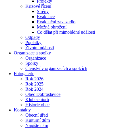
Projekty
Krizové řízení
Sirény
Evakuace
Evakuační zavazadlo
Možná ohrožení
Co dělat při mimořádné události
Odpady
Poplatky
Životní události
Organizace a spolky
Organizace
Spolky
Členství v organizacích a spolcích
Fotogalerie
Rok 2026
Rok 2025
Rok 2024
Obec Dobroslavice
Klub seniorů
Historie obce
Kontakty
Obecní úřad
Kulturní dům
Napište nám