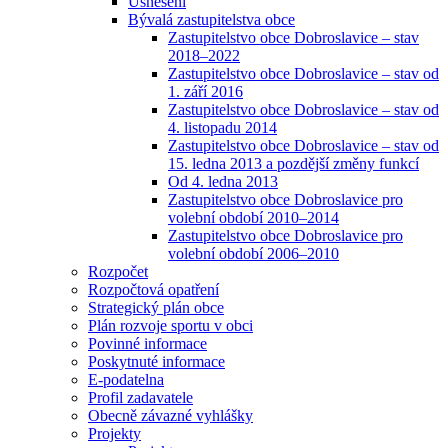
Usnesení
Bývalá zastupitelstva obce
Zastupitelstvo obce Dobroslavice – stav
2018–2022
Zastupitelstvo obce Dobroslavice – stav od
1. září 2016
Zastupitelstvo obce Dobroslavice – stav od
4. listopadu 2014
Zastupitelstvo obce Dobroslavice – stav od
15. ledna 2013 a pozdější změny funkcí
Od 4. ledna 2013
Zastupitelstvo obce Dobroslavice pro
volební období 2010–2014
Zastupitelstvo obce Dobroslavice pro
volební období 2006–2010
Rozpočet
Rozpočtová opatření
Strategický plán obce
Plán rozvoje sportu v obci
Povinné informace
Poskytnuté informace
E-podatelna
Profil zadavatele
Obecně závazné vyhlášky
Projekty