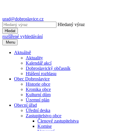
urad@dobroslavice.cz
Hledaný výraz
Hledat
rozšířené vyhledávání
Menu
Aktuálně
Aktuality
Kalendář akcí
Dobroslavický občasník
Hlášení rozhlasu
Obec Dobroslavice
Historie obce
Kronika obce
Kulturní dům
Územní plán
Obecní úřad
Úřední deska
Zastupitelstvo obce
Členové zastupitelstva
Komise