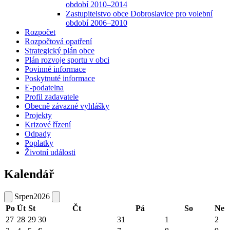
období 2010–2014
Zastupitelstvo obce Dobroslavice pro volební
období 2006–2010
Rozpočet
Rozpočtová opatření
Strategický plán obce
Plán rozvoje sportu v obci
Povinné informace
Poskytnuté informace
E-podatelna
Profil zadavatele
Obecně závazné vyhlášky
Projekty
Krizové řízení
Odpady
Poplatky
Životní události
Kalendář
Srpen
2026
Po
Út
St
Čt
Pá
So
Ne
27
28
29
30
31
1
2