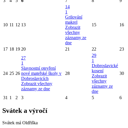
3
4
5
6
7
8
9
14
1
Grilování
makrel
10
11
12
13
15
16
Zobrazit
všechny
záznamy ze
dne
17
18
19
20
21
22
23
29
27
1
1
Dobroslavické
Slavnostní otevření
kosení
24
25
26
nové mateřské školy v
28
30
Zobrazit
Dobroslavicích
všechny
Zobrazit všechny
záznamy ze
záznamy ze dne
dne
31
1
2
3
4
5
6
Svátek a výročí
Svátek má
Oldřiška