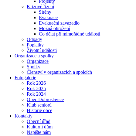
Projekty
Krizové řízení
Sirény
Evakuace
Evakuační zavazadlo
Možná ohrožení
Co dělat při mimořádné události
Odpady
Poplatky
Životní události
Organizace a spolky
Organizace
Spolky
Členství v organizacích a spolcích
Fotogalerie
Rok 2026
Rok 2025
Rok 2024
Obec Dobroslavice
Klub seniorů
Historie obce
Kontakty
Obecní úřad
Kulturní dům
Napište nám