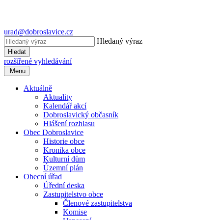
urad@dobroslavice.cz
Hledaný výraz
Hledat
rozšířené vyhledávání
Menu
Aktuálně
Aktuality
Kalendář akcí
Dobroslavický občasník
Hlášení rozhlasu
Obec Dobroslavice
Historie obce
Kronika obce
Kulturní dům
Územní plán
Obecní úřad
Úřední deska
Zastupitelstvo obce
Členové zastupitelstva
Komise