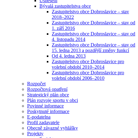
Usnesení
Bývalá zastupitelstva obce
Zastupitelstvo obce Dobroslavice – stav
2018–2022
Zastupitelstvo obce Dobroslavice – stav od
1. září 2016
Zastupitelstvo obce Dobroslavice – stav od
4. listopadu 2014
Zastupitelstvo obce Dobroslavice – stav od
15. ledna 2013 a pozdější změny funkcí
Od 4. ledna 2013
Zastupitelstvo obce Dobroslavice pro
volební období 2010–2014
Zastupitelstvo obce Dobroslavice pro
volební období 2006–2010
Rozpočet
Rozpočtová opatření
Strategický plán obce
Plán rozvoje sportu v obci
Povinné informace
Poskytnuté informace
E-podatelna
Profil zadavatele
Obecně závazné vyhlášky
Projekty