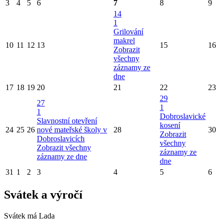
3
4
5
6
7
8
9
14
1
Grilování
makrel
10
11
12
13
15
16
Zobrazit
všechny
záznamy ze
dne
17
18
19
20
21
22
23
29
27
1
1
Dobroslavické
Slavnostní otevření
kosení
24
25
26
nové mateřské školy v
28
30
Zobrazit
Dobroslavicích
všechny
Zobrazit všechny
záznamy ze
záznamy ze dne
dne
31
1
2
3
4
5
6
Svátek a výročí
Svátek má
Lada