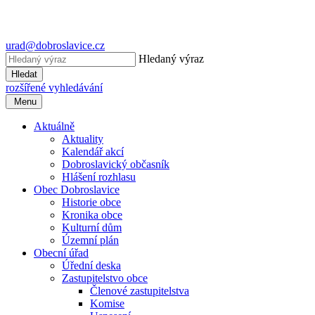
urad@dobroslavice.cz
Hledaný výraz
Hledat
rozšířené vyhledávání
Menu
Aktuálně
Aktuality
Kalendář akcí
Dobroslavický občasník
Hlášení rozhlasu
Obec Dobroslavice
Historie obce
Kronika obce
Kulturní dům
Územní plán
Obecní úřad
Úřední deska
Zastupitelstvo obce
Členové zastupitelstva
Komise