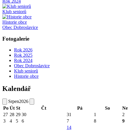
Rok 2024
Klub seniorů
Historie obce
Obec Dobroslavice
Fotogalerie
Rok 2026
Rok 2025
Rok 2024
Obec Dobroslavice
Klub seniorů
Historie obce
Kalendář
Srpen
2026
Po
Út
St
Čt
Pá
So
Ne
27
28
29
30
31
1
2
3
4
5
6
7
8
9
14