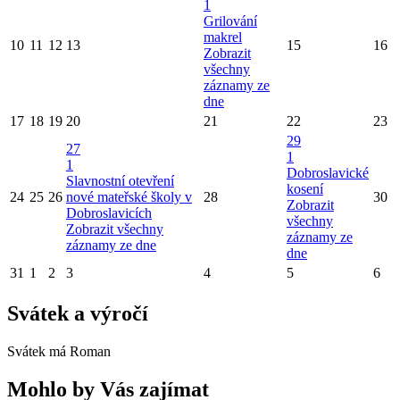
1
Grilování
makrel
10
11
12
13
15
16
Zobrazit
všechny
záznamy ze
dne
17
18
19
20
21
22
23
29
27
1
1
Dobroslavické
Slavnostní otevření
kosení
24
25
26
nové mateřské školy v
28
30
Zobrazit
Dobroslavicích
všechny
Zobrazit všechny
záznamy ze
záznamy ze dne
dne
31
1
2
3
4
5
6
Svátek a výročí
Svátek má
Roman
Mohlo by Vás zajímat