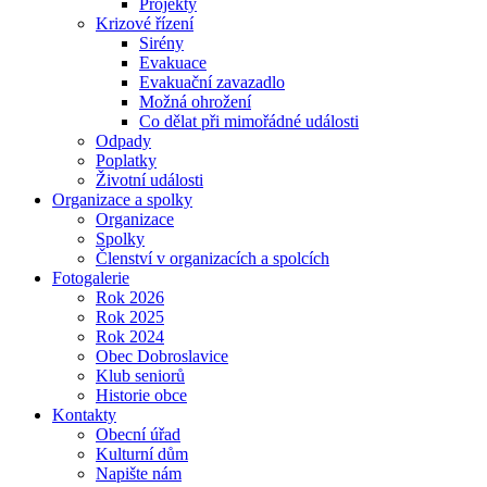
Projekty
Krizové řízení
Sirény
Evakuace
Evakuační zavazadlo
Možná ohrožení
Co dělat při mimořádné události
Odpady
Poplatky
Životní události
Organizace a spolky
Organizace
Spolky
Členství v organizacích a spolcích
Fotogalerie
Rok 2026
Rok 2025
Rok 2024
Obec Dobroslavice
Klub seniorů
Historie obce
Kontakty
Obecní úřad
Kulturní dům
Napište nám