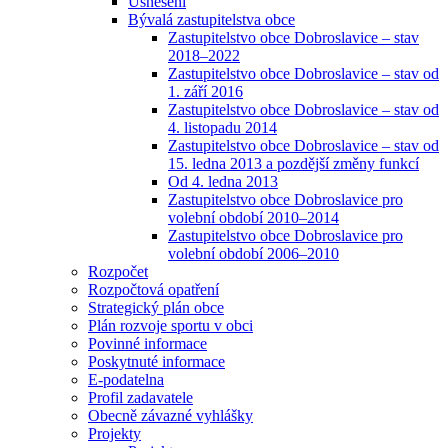
Usnesení
Bývalá zastupitelstva obce
Zastupitelstvo obce Dobroslavice – stav
2018–2022
Zastupitelstvo obce Dobroslavice – stav od
1. září 2016
Zastupitelstvo obce Dobroslavice – stav od
4. listopadu 2014
Zastupitelstvo obce Dobroslavice – stav od
15. ledna 2013 a pozdější změny funkcí
Od 4. ledna 2013
Zastupitelstvo obce Dobroslavice pro
volební období 2010–2014
Zastupitelstvo obce Dobroslavice pro
volební období 2006–2010
Rozpočet
Rozpočtová opatření
Strategický plán obce
Plán rozvoje sportu v obci
Povinné informace
Poskytnuté informace
E-podatelna
Profil zadavatele
Obecně závazné vyhlášky
Projekty