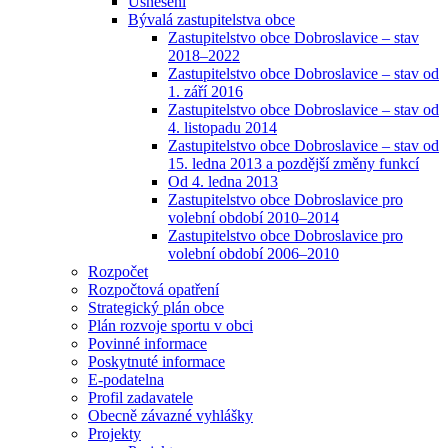
Usnesení
Bývalá zastupitelstva obce
Zastupitelstvo obce Dobroslavice – stav
2018–2022
Zastupitelstvo obce Dobroslavice – stav od
1. září 2016
Zastupitelstvo obce Dobroslavice – stav od
4. listopadu 2014
Zastupitelstvo obce Dobroslavice – stav od
15. ledna 2013 a pozdější změny funkcí
Od 4. ledna 2013
Zastupitelstvo obce Dobroslavice pro
volební období 2010–2014
Zastupitelstvo obce Dobroslavice pro
volební období 2006–2010
Rozpočet
Rozpočtová opatření
Strategický plán obce
Plán rozvoje sportu v obci
Povinné informace
Poskytnuté informace
E-podatelna
Profil zadavatele
Obecně závazné vyhlášky
Projekty