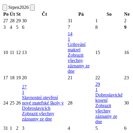
Srpen
2026
Po
Út
St
Čt
Pá
So
Ne
27
28
29
30
31
1
2
3
4
5
6
7
8
9
14
1
Grilování
makrel
10
11
12
13
15
16
Zobrazit
všechny
záznamy ze
dne
17
18
19
20
21
22
23
29
27
1
1
Dobroslavické
Slavnostní otevření
kosení
24
25
26
nové mateřské školy v
28
30
Zobrazit
Dobroslavicích
všechny
Zobrazit všechny
záznamy ze
záznamy ze dne
dne
31
1
2
3
4
5
6