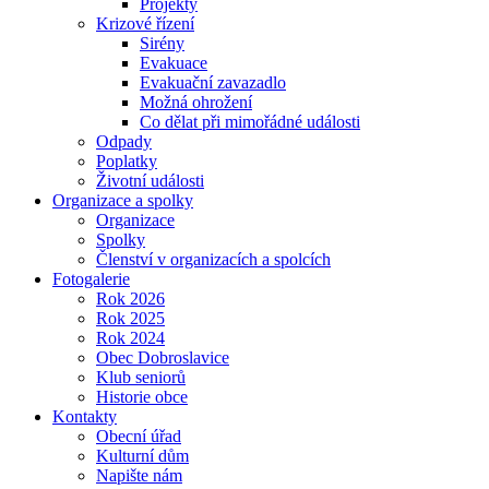
Projekty
Krizové řízení
Sirény
Evakuace
Evakuační zavazadlo
Možná ohrožení
Co dělat při mimořádné události
Odpady
Poplatky
Životní události
Organizace a spolky
Organizace
Spolky
Členství v organizacích a spolcích
Fotogalerie
Rok 2026
Rok 2025
Rok 2024
Obec Dobroslavice
Klub seniorů
Historie obce
Kontakty
Obecní úřad
Kulturní dům
Napište nám