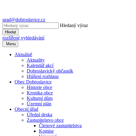
urad@dobroslavice.cz
Hledaný výraz
Hledat
rozšířené vyhledávání
Menu
Aktuálně
Aktuality
Kalendář akcí
Dobroslavický občasník
Hlášení rozhlasu
Obec Dobroslavice
Historie obce
Kronika obce
Kulturní dům
Územní plán
Obecní úřad
Úřední deska
Zastupitelstvo obce
Členové zastupitelstva
Komise