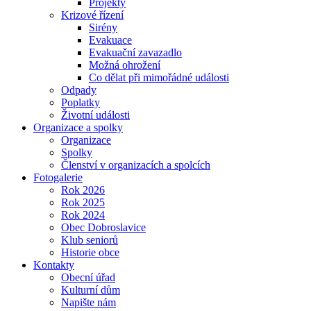
Projekty
Krizové řízení
Sirény
Evakuace
Evakuační zavazadlo
Možná ohrožení
Co dělat při mimořádné události
Odpady
Poplatky
Životní události
Organizace a spolky
Organizace
Spolky
Členství v organizacích a spolcích
Fotogalerie
Rok 2026
Rok 2025
Rok 2024
Obec Dobroslavice
Klub seniorů
Historie obce
Kontakty
Obecní úřad
Kulturní dům
Napište nám