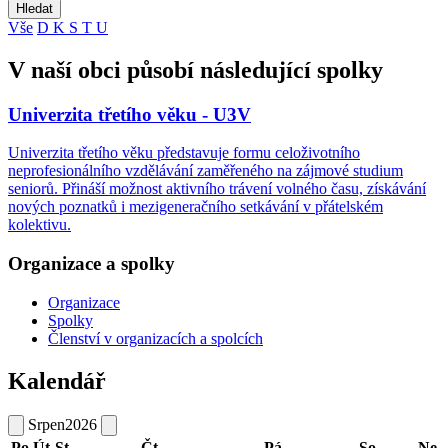
Hledat
Vše
D
K
S
T
U
V naší obci působí následující spolky
Univerzita třetího věku - U3V
Univerzita třetího věku představuje formu celoživotního
neprofesionálního vzdělávání zaměřeného na zájmové studium
seniorů. Přináší možnost aktivního trávení volného času, získávání
nových poznatků i mezigeneračního setkávání v přátelském
kolektivu.
Organizace a spolky
Organizace
Spolky
Členství v organizacích a spolcích
Kalendář
Srpen
2026
Po
Út
St
Čt
Pá
So
Ne