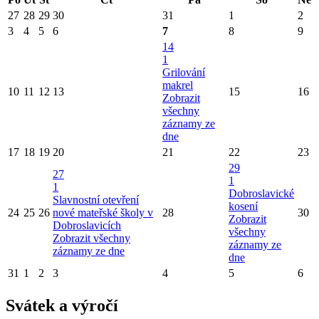
27
28
29
30
31
1
2
3
4
5
6
7
8
9
14
1
Grilování
makrel
10
11
12
13
15
16
Zobrazit
všechny
záznamy ze
dne
17
18
19
20
21
22
23
29
27
1
1
Dobroslavické
Slavnostní otevření
kosení
24
25
26
nové mateřské školy v
28
30
Zobrazit
Dobroslavicích
všechny
Zobrazit všechny
záznamy ze
záznamy ze dne
dne
31
1
2
3
4
5
6
Svátek a výročí