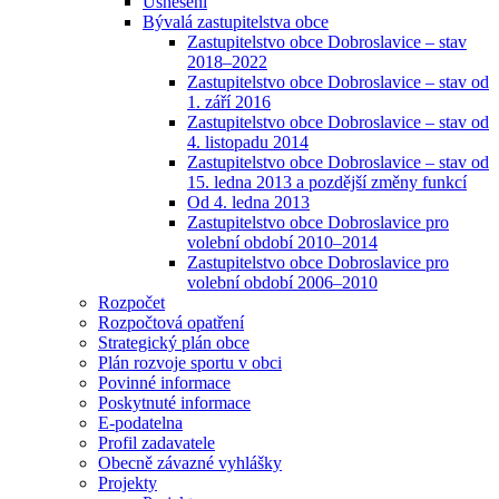
Usnesení
Bývalá zastupitelstva obce
Zastupitelstvo obce Dobroslavice – stav
2018–2022
Zastupitelstvo obce Dobroslavice – stav od
1. září 2016
Zastupitelstvo obce Dobroslavice – stav od
4. listopadu 2014
Zastupitelstvo obce Dobroslavice – stav od
15. ledna 2013 a pozdější změny funkcí
Od 4. ledna 2013
Zastupitelstvo obce Dobroslavice pro
volební období 2010–2014
Zastupitelstvo obce Dobroslavice pro
volební období 2006–2010
Rozpočet
Rozpočtová opatření
Strategický plán obce
Plán rozvoje sportu v obci
Povinné informace
Poskytnuté informace
E-podatelna
Profil zadavatele
Obecně závazné vyhlášky
Projekty