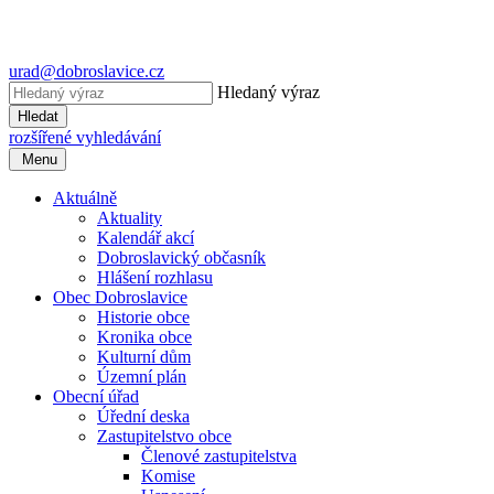
urad@dobroslavice.cz
Hledaný výraz
Hledat
rozšířené vyhledávání
Menu
Aktuálně
Aktuality
Kalendář akcí
Dobroslavický občasník
Hlášení rozhlasu
Obec Dobroslavice
Historie obce
Kronika obce
Kulturní dům
Územní plán
Obecní úřad
Úřední deska
Zastupitelstvo obce
Členové zastupitelstva
Komise