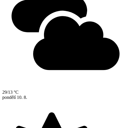
29/13 °C
pondělí
10. 8.