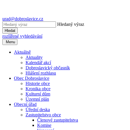
urad@dobroslavice.cz
Hledaný výraz
Hledat
rozšířené vyhledávání
Menu
Aktuálně
Aktuality
Kalendář akcí
Dobroslavický občasník
Hlášení rozhlasu
Obec Dobroslavice
Historie obce
Kronika obce
Kulturní dům
Územní plán
Obecní úřad
Úřední deska
Zastupitelstvo obce
Členové zastupitelstva
Komise