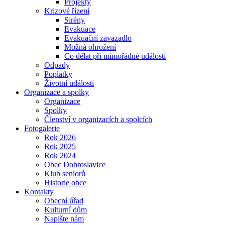
Projekty
Krizové řízení
Sirény
Evakuace
Evakuační zavazadlo
Možná ohrožení
Co dělat při mimořádné události
Odpady
Poplatky
Životní události
Organizace a spolky
Organizace
Spolky
Členství v organizacích a spolcích
Fotogalerie
Rok 2026
Rok 2025
Rok 2024
Obec Dobroslavice
Klub seniorů
Historie obce
Kontakty
Obecní úřad
Kulturní dům
Napište nám