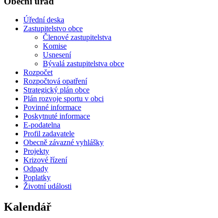
Obecní úřad
Úřední deska
Zastupitelstvo obce
Členové zastupitelstva
Komise
Usnesení
Bývalá zastupitelstva obce
Rozpočet
Rozpočtová opatření
Strategický plán obce
Plán rozvoje sportu v obci
Povinné informace
Poskytnuté informace
E-podatelna
Profil zadavatele
Obecně závazné vyhlášky
Projekty
Krizové řízení
Odpady
Poplatky
Životní události
Kalendář