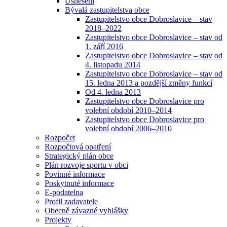
Usnesení
Bývalá zastupitelstva obce
Zastupitelstvo obce Dobroslavice – stav
2018–2022
Zastupitelstvo obce Dobroslavice – stav od
1. září 2016
Zastupitelstvo obce Dobroslavice – stav od
4. listopadu 2014
Zastupitelstvo obce Dobroslavice – stav od
15. ledna 2013 a pozdější změny funkcí
Od 4. ledna 2013
Zastupitelstvo obce Dobroslavice pro
volební období 2010–2014
Zastupitelstvo obce Dobroslavice pro
volební období 2006–2010
Rozpočet
Rozpočtová opatření
Strategický plán obce
Plán rozvoje sportu v obci
Povinné informace
Poskytnuté informace
E-podatelna
Profil zadavatele
Obecně závazné vyhlášky
Projekty