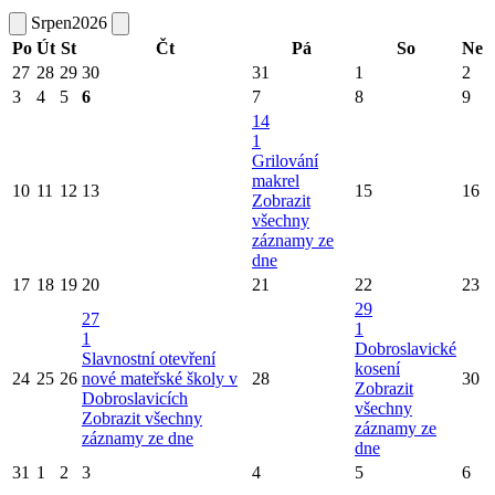
Srpen
2026
Po
Út
St
Čt
Pá
So
Ne
27
28
29
30
31
1
2
3
4
5
6
7
8
9
14
1
Grilování
makrel
10
11
12
13
15
16
Zobrazit
všechny
záznamy ze
dne
17
18
19
20
21
22
23
29
27
1
1
Dobroslavické
Slavnostní otevření
kosení
24
25
26
nové mateřské školy v
28
30
Zobrazit
Dobroslavicích
všechny
Zobrazit všechny
záznamy ze
záznamy ze dne
dne
31
1
2
3
4
5
6