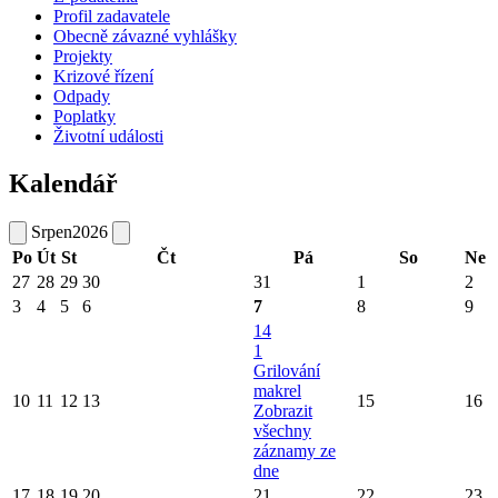
Profil zadavatele
Obecně závazné vyhlášky
Projekty
Krizové řízení
Odpady
Poplatky
Životní události
Kalendář
Srpen
2026
Po
Út
St
Čt
Pá
So
Ne
27
28
29
30
31
1
2
3
4
5
6
7
8
9
14
1
Grilování
makrel
10
11
12
13
15
16
Zobrazit
všechny
záznamy ze
dne
17
18
19
20
21
22
23