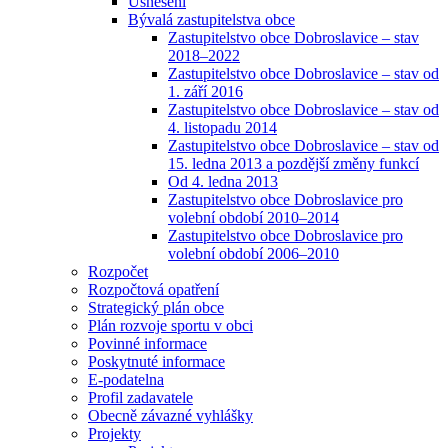
Usnesení
Bývalá zastupitelstva obce
Zastupitelstvo obce Dobroslavice – stav
2018–2022
Zastupitelstvo obce Dobroslavice – stav od
1. září 2016
Zastupitelstvo obce Dobroslavice – stav od
4. listopadu 2014
Zastupitelstvo obce Dobroslavice – stav od
15. ledna 2013 a pozdější změny funkcí
Od 4. ledna 2013
Zastupitelstvo obce Dobroslavice pro
volební období 2010–2014
Zastupitelstvo obce Dobroslavice pro
volební období 2006–2010
Rozpočet
Rozpočtová opatření
Strategický plán obce
Plán rozvoje sportu v obci
Povinné informace
Poskytnuté informace
E-podatelna
Profil zadavatele
Obecně závazné vyhlášky
Projekty