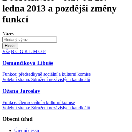
ledna 2013 a pozdější změny
funkcí
Název
Hledat
Vše
B
C
G
K
L
M
O
P
Osmančíková Libuše
Funkce: předsedkyně sociální a kulturní komise
Volební strana: Sdružení nezávislých kandidátů
Ožana Jaroslav
Funkce: člen sociální a kulturní komise
Volební strana: Sdružení nezávislých kandidátů
Obecní úřad
Úřední deska