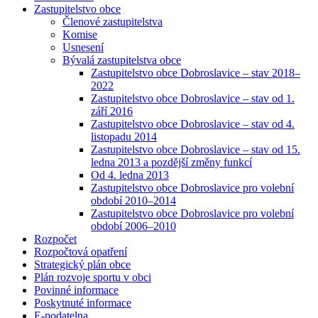
Zastupitelstvo obce
Členové zastupitelstva
Komise
Usnesení
Bývalá zastupitelstva obce
Zastupitelstvo obce Dobroslavice – stav 2018–
2022
Zastupitelstvo obce Dobroslavice – stav od 1.
září 2016
Zastupitelstvo obce Dobroslavice – stav od 4.
listopadu 2014
Zastupitelstvo obce Dobroslavice – stav od 15.
ledna 2013 a pozdější změny funkcí
Od 4. ledna 2013
Zastupitelstvo obce Dobroslavice pro volební
období 2010–2014
Zastupitelstvo obce Dobroslavice pro volební
období 2006–2010
Rozpočet
Rozpočtová opatření
Strategický plán obce
Plán rozvoje sportu v obci
Povinné informace
Poskytnuté informace
E-podatelna