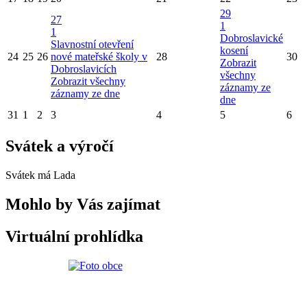
29
27
1
1
Dobroslavické
Slavnostní otevření
kosení
24
25
26
nové mateřské školy v
28
30
Zobrazit
Dobroslavicích
všechny
Zobrazit všechny
záznamy ze
záznamy ze dne
dne
31
1
2
3
4
5
6
Svátek a výročí
Svátek má
Lada
Mohlo by Vás zajímat
Virtuální prohlídka