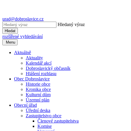
urad@dobroslavice.cz
Hledaný výraz
Hledat
rozšířené vyhledávání
Menu
Aktuálně
Aktuality
Kalendář akcí
Dobroslavický občasník
Hlášení rozhlasu
Obec Dobroslavice
Historie obce
Kronika obce
Kulturní dům
Územní plán
Obecní úřad
Úřední deska
Zastupitelstvo obce
Členové zastupitelstva
Komise