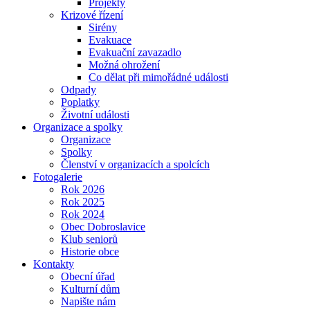
Projekty
Krizové řízení
Sirény
Evakuace
Evakuační zavazadlo
Možná ohrožení
Co dělat při mimořádné události
Odpady
Poplatky
Životní události
Organizace a spolky
Organizace
Spolky
Členství v organizacích a spolcích
Fotogalerie
Rok 2026
Rok 2025
Rok 2024
Obec Dobroslavice
Klub seniorů
Historie obce
Kontakty
Obecní úřad
Kulturní dům
Napište nám