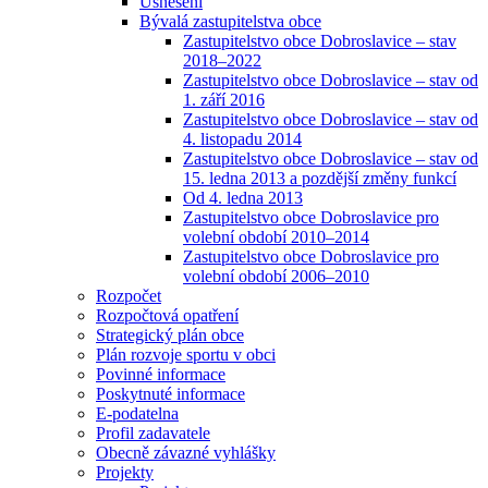
Usnesení
Bývalá zastupitelstva obce
Zastupitelstvo obce Dobroslavice – stav
2018–2022
Zastupitelstvo obce Dobroslavice – stav od
1. září 2016
Zastupitelstvo obce Dobroslavice – stav od
4. listopadu 2014
Zastupitelstvo obce Dobroslavice – stav od
15. ledna 2013 a pozdější změny funkcí
Od 4. ledna 2013
Zastupitelstvo obce Dobroslavice pro
volební období 2010–2014
Zastupitelstvo obce Dobroslavice pro
volební období 2006–2010
Rozpočet
Rozpočtová opatření
Strategický plán obce
Plán rozvoje sportu v obci
Povinné informace
Poskytnuté informace
E-podatelna
Profil zadavatele
Obecně závazné vyhlášky
Projekty