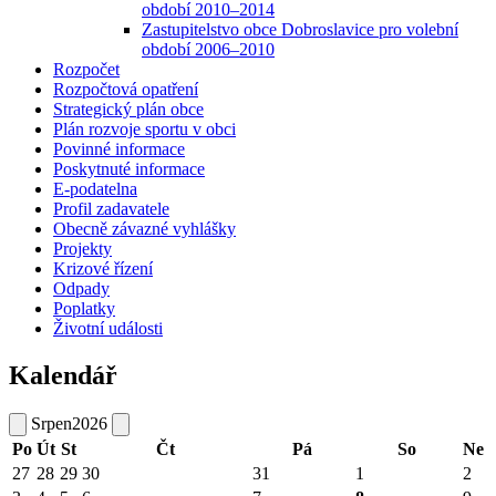
období 2010–2014
Zastupitelstvo obce Dobroslavice pro volební
období 2006–2010
Rozpočet
Rozpočtová opatření
Strategický plán obce
Plán rozvoje sportu v obci
Povinné informace
Poskytnuté informace
E-podatelna
Profil zadavatele
Obecně závazné vyhlášky
Projekty
Krizové řízení
Odpady
Poplatky
Životní události
Kalendář
Srpen
2026
Po
Út
St
Čt
Pá
So
Ne
27
28
29
30
31
1
2