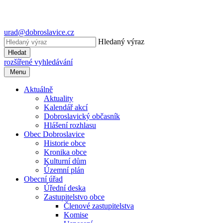
urad@dobroslavice.cz
Hledaný výraz
Hledat
rozšířené vyhledávání
Menu
Aktuálně
Aktuality
Kalendář akcí
Dobroslavický občasník
Hlášení rozhlasu
Obec Dobroslavice
Historie obce
Kronika obce
Kulturní dům
Územní plán
Obecní úřad
Úřední deska
Zastupitelstvo obce
Členové zastupitelstva
Komise