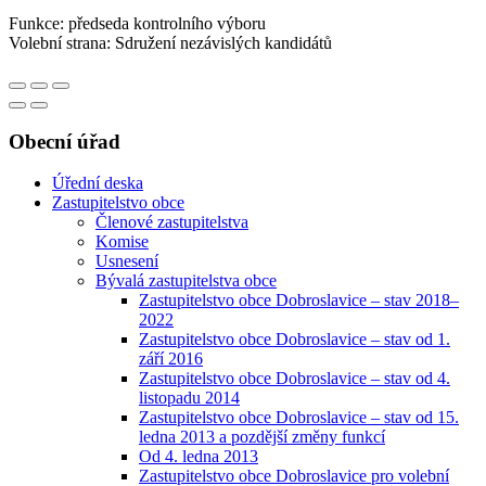
Funkce: předseda kontrolního výboru
Volební strana: Sdružení nezávislých kandidátů
Obecní úřad
Úřední deska
Zastupitelstvo obce
Členové zastupitelstva
Komise
Usnesení
Bývalá zastupitelstva obce
Zastupitelstvo obce Dobroslavice – stav 2018–
2022
Zastupitelstvo obce Dobroslavice – stav od 1.
září 2016
Zastupitelstvo obce Dobroslavice – stav od 4.
listopadu 2014
Zastupitelstvo obce Dobroslavice – stav od 15.
ledna 2013 a pozdější změny funkcí
Od 4. ledna 2013
Zastupitelstvo obce Dobroslavice pro volební