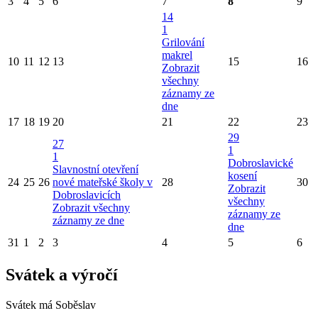
3
4
5
6
7
8
9
14
1
Grilování
makrel
10
11
12
13
15
16
Zobrazit
všechny
záznamy ze
dne
17
18
19
20
21
22
23
29
27
1
1
Dobroslavické
Slavnostní otevření
kosení
24
25
26
nové mateřské školy v
28
30
Zobrazit
Dobroslavicích
všechny
Zobrazit všechny
záznamy ze
záznamy ze dne
dne
31
1
2
3
4
5
6
Svátek a výročí
Svátek má
Soběslav