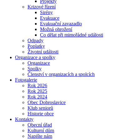
Projekty
Krizové řízení
Sirény
Evakuace
Evakuační zavazadlo
Možná ohrožení
Co dělat při mimořádné události
Odpady
Poplatky
Životní události
Organizace a spolky
Organizace
Spolky
Členství v organizacích a spolcích
Fotogalerie
Rok 2026
Rok 2025
Rok 2024
Obec Dobroslavice
Klub seniorů
Historie obce
Kontakty
Obecní úřad
Kulturní dům
Napište nám