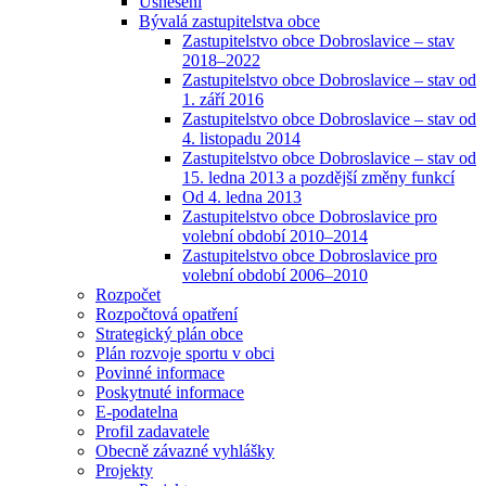
Usnesení
Bývalá zastupitelstva obce
Zastupitelstvo obce Dobroslavice – stav
2018–2022
Zastupitelstvo obce Dobroslavice – stav od
1. září 2016
Zastupitelstvo obce Dobroslavice – stav od
4. listopadu 2014
Zastupitelstvo obce Dobroslavice – stav od
15. ledna 2013 a pozdější změny funkcí
Od 4. ledna 2013
Zastupitelstvo obce Dobroslavice pro
volební období 2010–2014
Zastupitelstvo obce Dobroslavice pro
volební období 2006–2010
Rozpočet
Rozpočtová opatření
Strategický plán obce
Plán rozvoje sportu v obci
Povinné informace
Poskytnuté informace
E-podatelna
Profil zadavatele
Obecně závazné vyhlášky
Projekty