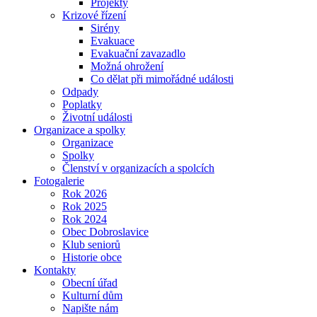
Projekty
Krizové řízení
Sirény
Evakuace
Evakuační zavazadlo
Možná ohrožení
Co dělat při mimořádné události
Odpady
Poplatky
Životní události
Organizace a spolky
Organizace
Spolky
Členství v organizacích a spolcích
Fotogalerie
Rok 2026
Rok 2025
Rok 2024
Obec Dobroslavice
Klub seniorů
Historie obce
Kontakty
Obecní úřad
Kulturní dům
Napište nám