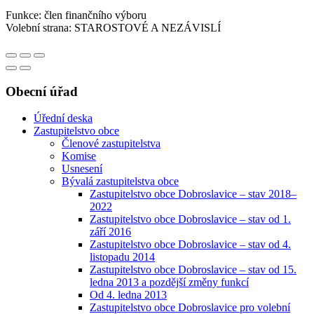
Funkce: člen finančního výboru
Volební strana: STAROSTOVÉ A NEZÁVISLÍ
Obecní úřad
Úřední deska
Zastupitelstvo obce
Členové zastupitelstva
Komise
Usnesení
Bývalá zastupitelstva obce
Zastupitelstvo obce Dobroslavice – stav 2018–
2022
Zastupitelstvo obce Dobroslavice – stav od 1.
září 2016
Zastupitelstvo obce Dobroslavice – stav od 4.
listopadu 2014
Zastupitelstvo obce Dobroslavice – stav od 15.
ledna 2013 a pozdější změny funkcí
Od 4. ledna 2013
Zastupitelstvo obce Dobroslavice pro volební