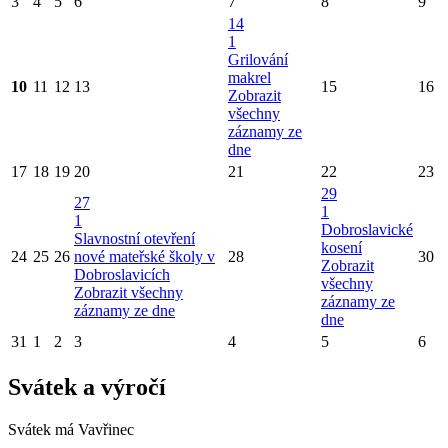
3
4
5
6
7
8
9
14
1
Grilování
makrel
10
11
12
13
15
16
Zobrazit
všechny
záznamy ze
dne
17
18
19
20
21
22
23
29
27
1
1
Dobroslavické
Slavnostní otevření
kosení
24
25
26
nové mateřské školy v
28
30
Zobrazit
Dobroslavicích
všechny
Zobrazit všechny
záznamy ze
záznamy ze dne
dne
31
1
2
3
4
5
6
Svátek a výročí
Svátek má
Vavřinec