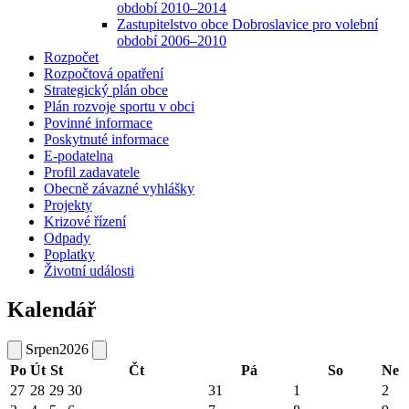
období 2010–2014
Zastupitelstvo obce Dobroslavice pro volební
období 2006–2010
Rozpočet
Rozpočtová opatření
Strategický plán obce
Plán rozvoje sportu v obci
Povinné informace
Poskytnuté informace
E-podatelna
Profil zadavatele
Obecně závazné vyhlášky
Projekty
Krizové řízení
Odpady
Poplatky
Životní události
Kalendář
Srpen
2026
Po
Út
St
Čt
Pá
So
Ne
27
28
29
30
31
1
2