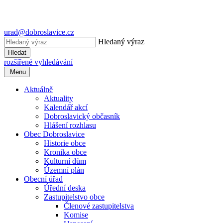
urad@dobroslavice.cz
Hledaný výraz
Hledat
rozšířené vyhledávání
Menu
Aktuálně
Aktuality
Kalendář akcí
Dobroslavický občasník
Hlášení rozhlasu
Obec Dobroslavice
Historie obce
Kronika obce
Kulturní dům
Územní plán
Obecní úřad
Úřední deska
Zastupitelstvo obce
Členové zastupitelstva
Komise