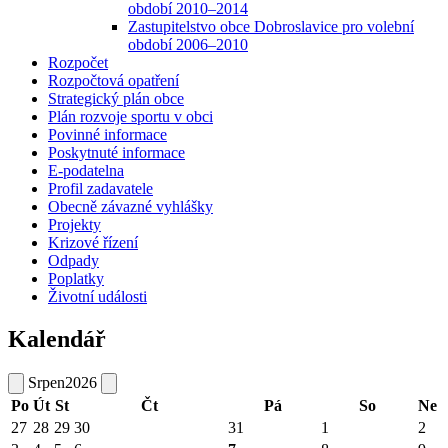
období 2010–2014
Zastupitelstvo obce Dobroslavice pro volební
období 2006–2010
Rozpočet
Rozpočtová opatření
Strategický plán obce
Plán rozvoje sportu v obci
Povinné informace
Poskytnuté informace
E-podatelna
Profil zadavatele
Obecně závazné vyhlášky
Projekty
Krizové řízení
Odpady
Poplatky
Životní události
Kalendář
Srpen
2026
Po
Út
St
Čt
Pá
So
Ne
27
28
29
30
31
1
2