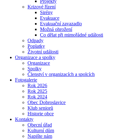
Projekty
Krizové řízení
Sirény
Evakuace
Evakuační zavazadlo
Možná ohrožení
Co dělat při mimořádné události
Odpady
Poplatky
Životní události
Organizace a spolky
Organizace
Spolky
Členství v organizacích a spolcích
Fotogalerie
Rok 2026
Rok 2025
Rok 2024
Obec Dobroslavice
Klub seniorů
Historie obce
Kontakty
Obecní úřad
Kulturní dům
Napište nám