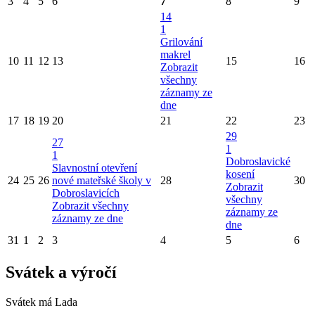
3
4
5
6
7
8
9
14
1
Grilování
makrel
10
11
12
13
15
16
Zobrazit
všechny
záznamy ze
dne
17
18
19
20
21
22
23
29
27
1
1
Dobroslavické
Slavnostní otevření
kosení
24
25
26
nové mateřské školy v
28
30
Zobrazit
Dobroslavicích
všechny
Zobrazit všechny
záznamy ze
záznamy ze dne
dne
31
1
2
3
4
5
6
Svátek a výročí
Svátek má
Lada