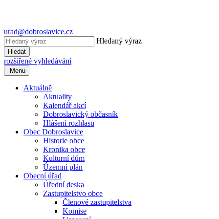
urad@dobroslavice.cz
Hledaný výraz
Hledat
rozšířené vyhledávání
Menu
Aktuálně
Aktuality
Kalendář akcí
Dobroslavický občasník
Hlášení rozhlasu
Obec Dobroslavice
Historie obce
Kronika obce
Kulturní dům
Územní plán
Obecní úřad
Úřední deska
Zastupitelstvo obce
Členové zastupitelstva
Komise