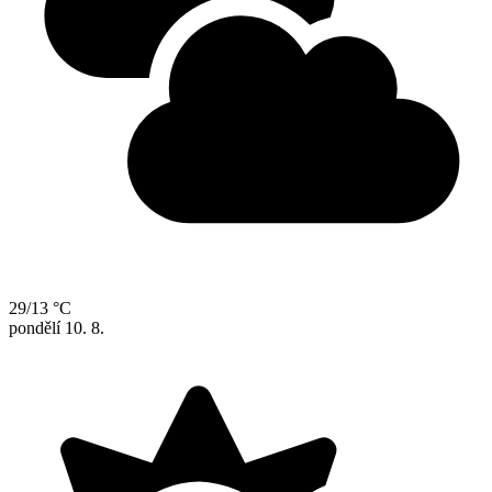
29/13 °C
pondělí
10. 8.