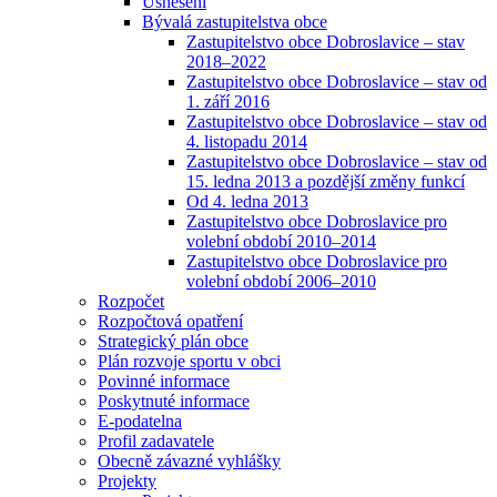
Usnesení
Bývalá zastupitelstva obce
Zastupitelstvo obce Dobroslavice – stav
2018–2022
Zastupitelstvo obce Dobroslavice – stav od
1. září 2016
Zastupitelstvo obce Dobroslavice – stav od
4. listopadu 2014
Zastupitelstvo obce Dobroslavice – stav od
15. ledna 2013 a pozdější změny funkcí
Od 4. ledna 2013
Zastupitelstvo obce Dobroslavice pro
volební období 2010–2014
Zastupitelstvo obce Dobroslavice pro
volební období 2006–2010
Rozpočet
Rozpočtová opatření
Strategický plán obce
Plán rozvoje sportu v obci
Povinné informace
Poskytnuté informace
E-podatelna
Profil zadavatele
Obecně závazné vyhlášky
Projekty