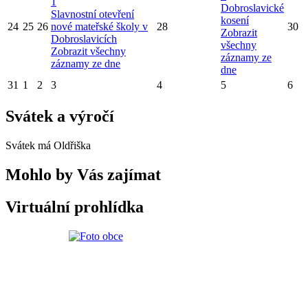
1
Dobroslavické
Slavnostní otevření
kosení
24
25
26
nové mateřské školy v
28
30
Zobrazit
Dobroslavicích
všechny
Zobrazit všechny
záznamy ze
záznamy ze dne
dne
31
1
2
3
4
5
6
Svátek a výročí
Svátek má
Oldřiška
Mohlo by Vás zajímat
Virtuální prohlídka