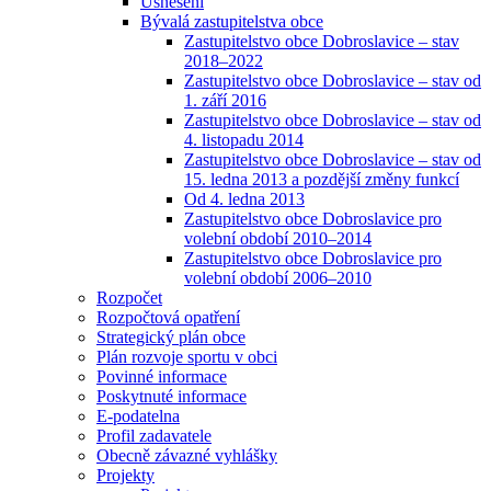
Usnesení
Bývalá zastupitelstva obce
Zastupitelstvo obce Dobroslavice – stav
2018–2022
Zastupitelstvo obce Dobroslavice – stav od
1. září 2016
Zastupitelstvo obce Dobroslavice – stav od
4. listopadu 2014
Zastupitelstvo obce Dobroslavice – stav od
15. ledna 2013 a pozdější změny funkcí
Od 4. ledna 2013
Zastupitelstvo obce Dobroslavice pro
volební období 2010–2014
Zastupitelstvo obce Dobroslavice pro
volební období 2006–2010
Rozpočet
Rozpočtová opatření
Strategický plán obce
Plán rozvoje sportu v obci
Povinné informace
Poskytnuté informace
E-podatelna
Profil zadavatele
Obecně závazné vyhlášky
Projekty