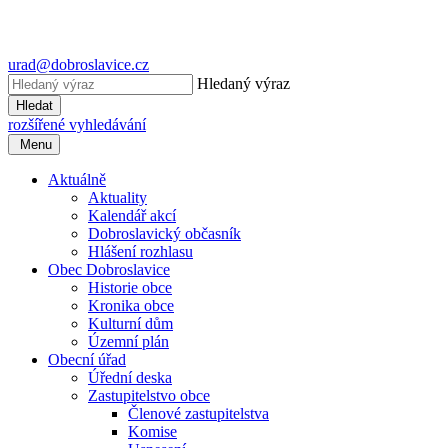
urad@dobroslavice.cz
Hledaný výraz
Hledat
rozšířené vyhledávání
Menu
Aktuálně
Aktuality
Kalendář akcí
Dobroslavický občasník
Hlášení rozhlasu
Obec Dobroslavice
Historie obce
Kronika obce
Kulturní dům
Územní plán
Obecní úřad
Úřední deska
Zastupitelstvo obce
Členové zastupitelstva
Komise