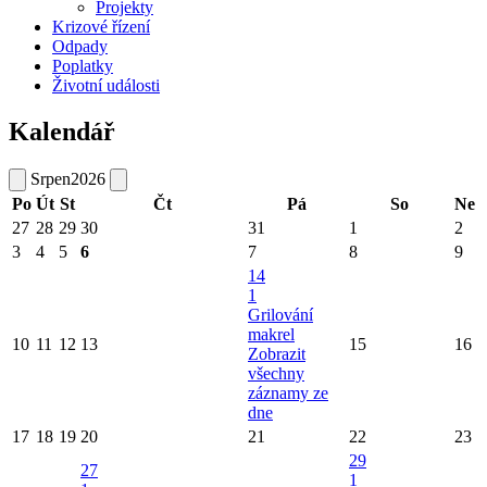
Projekty
Krizové řízení
Odpady
Poplatky
Životní události
Kalendář
Srpen
2026
Po
Út
St
Čt
Pá
So
Ne
27
28
29
30
31
1
2
3
4
5
6
7
8
9
14
1
Grilování
makrel
10
11
12
13
15
16
Zobrazit
všechny
záznamy ze
dne
17
18
19
20
21
22
23
29
27
1