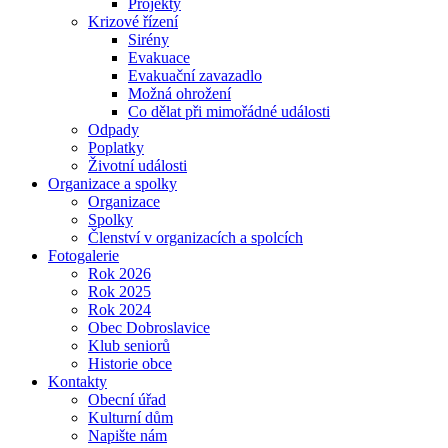
Projekty
Krizové řízení
Sirény
Evakuace
Evakuační zavazadlo
Možná ohrožení
Co dělat při mimořádné události
Odpady
Poplatky
Životní události
Organizace a spolky
Organizace
Spolky
Členství v organizacích a spolcích
Fotogalerie
Rok 2026
Rok 2025
Rok 2024
Obec Dobroslavice
Klub seniorů
Historie obce
Kontakty
Obecní úřad
Kulturní dům
Napište nám