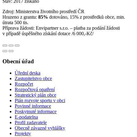
Stav: 2017 získáno
Zdroj: Ministerstva životního prostředí ČR
Hrazeno z grantu:
85%
dotováno, 15% z prostředků obce, min.
útrata 500 tis.
Příprava žádosti: Envipartner s.r.o. – platba za podání žádosti
v případě úspěšného získání dotace /6 000,-Kč/
Obecní úřad
Úřední deska
Zastupitelstvo obce
Rozpočet
Rozpočtová opatření
Strategický plán obce
Plán rozvoje sportu v obci
Povinné informace
Poskytnuté informace
E-podatelna
Profil zadavatele
Obecně závazné vyhlášky
Projekty