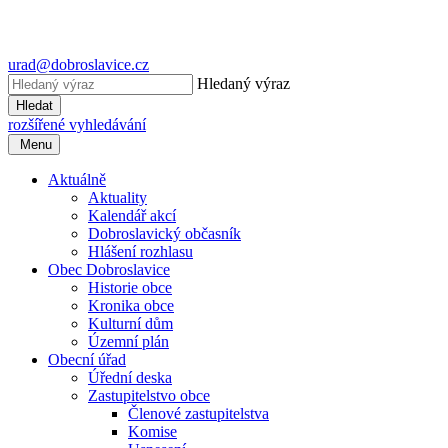
urad@dobroslavice.cz
Hledaný výraz
Hledat
rozšířené vyhledávání
Menu
Aktuálně
Aktuality
Kalendář akcí
Dobroslavický občasník
Hlášení rozhlasu
Obec Dobroslavice
Historie obce
Kronika obce
Kulturní dům
Územní plán
Obecní úřad
Úřední deska
Zastupitelstvo obce
Členové zastupitelstva
Komise