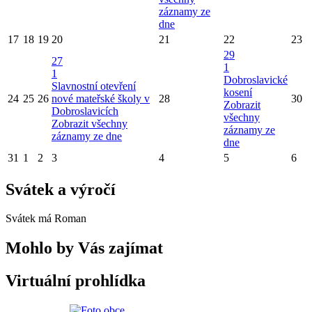
záznamy ze
dne
17
18
19
20
21
22
23
29
27
1
1
Dobroslavické
Slavnostní otevření
kosení
24
25
26
nové mateřské školy v
28
30
Zobrazit
Dobroslavicích
všechny
Zobrazit všechny
záznamy ze
záznamy ze dne
dne
31
1
2
3
4
5
6
Svátek a výročí
Svátek má
Roman
Mohlo by Vás zajímat
Virtuální prohlídka