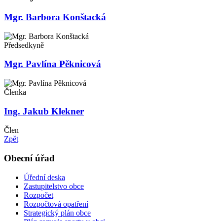
Mgr. Barbora Konštacká
Předsedkyně
Mgr. Pavlína Pěknicová
Členka
Ing. Jakub Klekner
Člen
Zpět
Obecní úřad
Úřední deska
Zastupitelstvo obce
Rozpočet
Rozpočtová opatření
Strategický plán obce