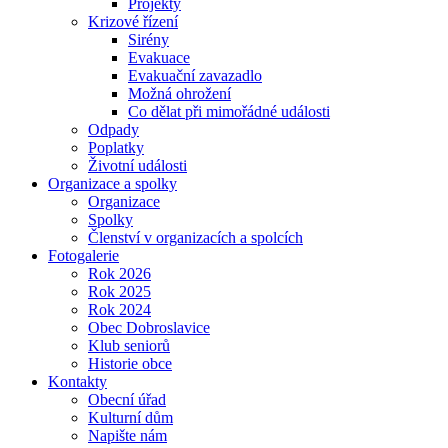
Projekty
Krizové řízení
Sirény
Evakuace
Evakuační zavazadlo
Možná ohrožení
Co dělat při mimořádné události
Odpady
Poplatky
Životní události
Organizace a spolky
Organizace
Spolky
Členství v organizacích a spolcích
Fotogalerie
Rok 2026
Rok 2025
Rok 2024
Obec Dobroslavice
Klub seniorů
Historie obce
Kontakty
Obecní úřad
Kulturní dům
Napište nám