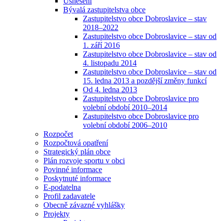
Usnesení
Bývalá zastupitelstva obce
Zastupitelstvo obce Dobroslavice – stav
2018–2022
Zastupitelstvo obce Dobroslavice – stav od
1. září 2016
Zastupitelstvo obce Dobroslavice – stav od
4. listopadu 2014
Zastupitelstvo obce Dobroslavice – stav od
15. ledna 2013 a pozdější změny funkcí
Od 4. ledna 2013
Zastupitelstvo obce Dobroslavice pro
volební období 2010–2014
Zastupitelstvo obce Dobroslavice pro
volební období 2006–2010
Rozpočet
Rozpočtová opatření
Strategický plán obce
Plán rozvoje sportu v obci
Povinné informace
Poskytnuté informace
E-podatelna
Profil zadavatele
Obecně závazné vyhlášky
Projekty