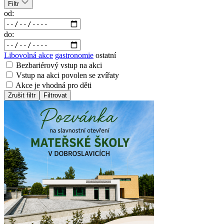
Filtr
od:
do:
Libovolná akce
gastronomie
ostatní
Bezbariérový vstup na akci
Vstup na akci povolen se zvířaty
Akce je vhodná pro děti
Zrušit filtr
Filtrovat