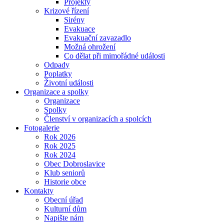
Projekty
Krizové řízení
Sirény
Evakuace
Evakuační zavazadlo
Možná ohrožení
Co dělat při mimořádné události
Odpady
Poplatky
Životní události
Organizace a spolky
Organizace
Spolky
Členství v organizacích a spolcích
Fotogalerie
Rok 2026
Rok 2025
Rok 2024
Obec Dobroslavice
Klub seniorů
Historie obce
Kontakty
Obecní úřad
Kulturní dům
Napište nám