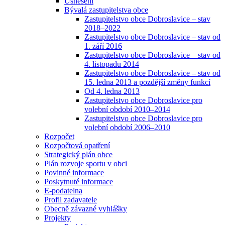
Usnesení
Bývalá zastupitelstva obce
Zastupitelstvo obce Dobroslavice – stav
2018–2022
Zastupitelstvo obce Dobroslavice – stav od
1. září 2016
Zastupitelstvo obce Dobroslavice – stav od
4. listopadu 2014
Zastupitelstvo obce Dobroslavice – stav od
15. ledna 2013 a pozdější změny funkcí
Od 4. ledna 2013
Zastupitelstvo obce Dobroslavice pro
volební období 2010–2014
Zastupitelstvo obce Dobroslavice pro
volební období 2006–2010
Rozpočet
Rozpočtová opatření
Strategický plán obce
Plán rozvoje sportu v obci
Povinné informace
Poskytnuté informace
E-podatelna
Profil zadavatele
Obecně závazné vyhlášky
Projekty