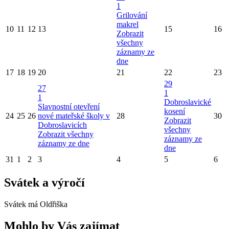
1
Grilování
makrel
10
11
12
13
15
16
Zobrazit
všechny
záznamy ze
dne
17
18
19
20
21
22
23
29
27
1
1
Dobroslavické
Slavnostní otevření
kosení
24
25
26
nové mateřské školy v
28
30
Zobrazit
Dobroslavicích
všechny
Zobrazit všechny
záznamy ze
záznamy ze dne
dne
31
1
2
3
4
5
6
Svátek a výročí
Svátek má
Oldřiška
Mohlo by Vás zajímat