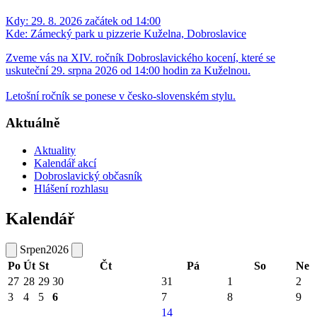
Kdy:
29. 8. 2026 začátek od 14:00
Kde:
Zámecký park u pizzerie Kuželna, Dobroslavice
Zveme vás na XIV. ročník Dobroslavického kocení, které se
uskuteční 29. srpna 2026 od 14:00 hodin za Kuželnou.
Letošní ročník se ponese v česko-slovenském stylu.
Aktuálně
Aktuality
Kalendář akcí
Dobroslavický občasník
Hlášení rozhlasu
Kalendář
Srpen
2026
Po
Út
St
Čt
Pá
So
Ne
27
28
29
30
31
1
2
3
4
5
6
7
8
9
14