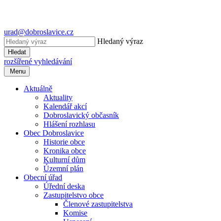
urad@dobroslavice.cz
Hledaný výraz
Hledat
rozšířené vyhledávání
Menu
Aktuálně
Aktuality
Kalendář akcí
Dobroslavický občasník
Hlášení rozhlasu
Obec Dobroslavice
Historie obce
Kronika obce
Kulturní dům
Územní plán
Obecní úřad
Úřední deska
Zastupitelstvo obce
Členové zastupitelstva
Komise