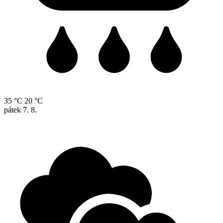
35 °C
20 °C
pátek
7. 8.