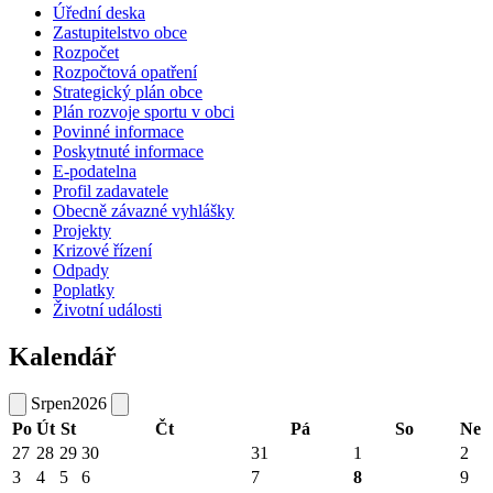
Úřední deska
Zastupitelstvo obce
Rozpočet
Rozpočtová opatření
Strategický plán obce
Plán rozvoje sportu v obci
Povinné informace
Poskytnuté informace
E-podatelna
Profil zadavatele
Obecně závazné vyhlášky
Projekty
Krizové řízení
Odpady
Poplatky
Životní události
Kalendář
Srpen
2026
Po
Út
St
Čt
Pá
So
Ne
27
28
29
30
31
1
2
3
4
5
6
7
8
9