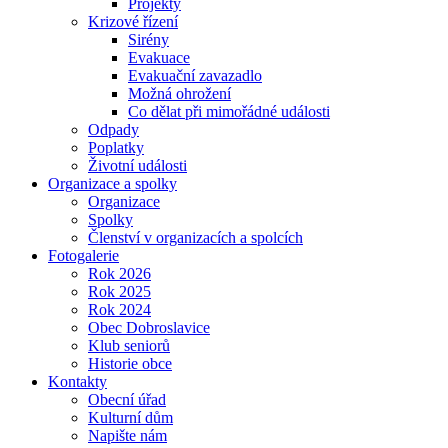
Projekty
Krizové řízení
Sirény
Evakuace
Evakuační zavazadlo
Možná ohrožení
Co dělat při mimořádné události
Odpady
Poplatky
Životní události
Organizace a spolky
Organizace
Spolky
Členství v organizacích a spolcích
Fotogalerie
Rok 2026
Rok 2025
Rok 2024
Obec Dobroslavice
Klub seniorů
Historie obce
Kontakty
Obecní úřad
Kulturní dům
Napište nám