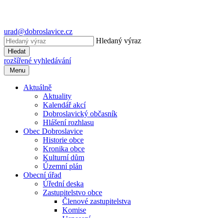
urad@dobroslavice.cz
Hledaný výraz
Hledat
rozšířené vyhledávání
Menu
Aktuálně
Aktuality
Kalendář akcí
Dobroslavický občasník
Hlášení rozhlasu
Obec Dobroslavice
Historie obce
Kronika obce
Kulturní dům
Územní plán
Obecní úřad
Úřední deska
Zastupitelstvo obce
Členové zastupitelstva
Komise