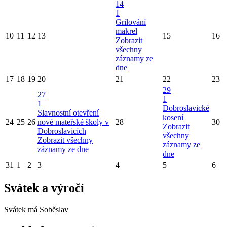
14
1
Grilování
makrel
10
11
12
13
15
16
Zobrazit
všechny
záznamy ze
dne
17
18
19
20
21
22
23
29
27
1
1
Dobroslavické
Slavnostní otevření
kosení
24
25
26
nové mateřské školy v
28
30
Zobrazit
Dobroslavicích
všechny
Zobrazit všechny
záznamy ze
záznamy ze dne
dne
31
1
2
3
4
5
6
Svátek a výročí
Svátek má
Soběslav