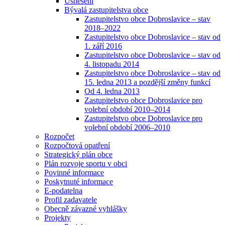
Usnesení
Bývalá zastupitelstva obce
Zastupitelstvo obce Dobroslavice – stav
2018–2022
Zastupitelstvo obce Dobroslavice – stav od
1. září 2016
Zastupitelstvo obce Dobroslavice – stav od
4. listopadu 2014
Zastupitelstvo obce Dobroslavice – stav od
15. ledna 2013 a pozdější změny funkcí
Od 4. ledna 2013
Zastupitelstvo obce Dobroslavice pro
volební období 2010–2014
Zastupitelstvo obce Dobroslavice pro
volební období 2006–2010
Rozpočet
Rozpočtová opatření
Strategický plán obce
Plán rozvoje sportu v obci
Povinné informace
Poskytnuté informace
E-podatelna
Profil zadavatele
Obecně závazné vyhlášky
Projekty