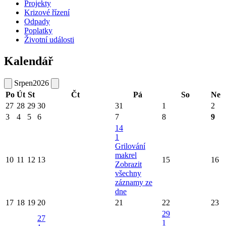
Projekty
Krizové řízení
Odpady
Poplatky
Životní události
Kalendář
Srpen
2026
Po
Út
St
Čt
Pá
So
Ne
27
28
29
30
31
1
2
3
4
5
6
7
8
9
14
1
Grilování
makrel
10
11
12
13
15
16
Zobrazit
všechny
záznamy ze
dne
17
18
19
20
21
22
23
29
27
1