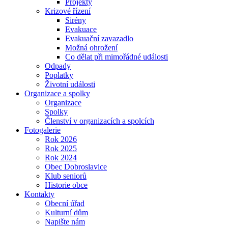
Projekty
Krizové řízení
Sirény
Evakuace
Evakuační zavazadlo
Možná ohrožení
Co dělat při mimořádné události
Odpady
Poplatky
Životní události
Organizace a spolky
Organizace
Spolky
Členství v organizacích a spolcích
Fotogalerie
Rok 2026
Rok 2025
Rok 2024
Obec Dobroslavice
Klub seniorů
Historie obce
Kontakty
Obecní úřad
Kulturní dům
Napište nám