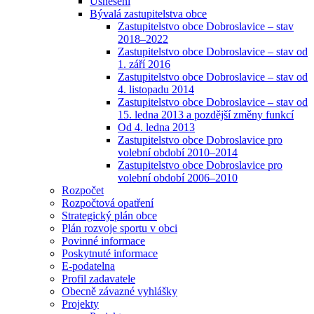
Usnesení
Bývalá zastupitelstva obce
Zastupitelstvo obce Dobroslavice – stav
2018–2022
Zastupitelstvo obce Dobroslavice – stav od
1. září 2016
Zastupitelstvo obce Dobroslavice – stav od
4. listopadu 2014
Zastupitelstvo obce Dobroslavice – stav od
15. ledna 2013 a pozdější změny funkcí
Od 4. ledna 2013
Zastupitelstvo obce Dobroslavice pro
volební období 2010–2014
Zastupitelstvo obce Dobroslavice pro
volební období 2006–2010
Rozpočet
Rozpočtová opatření
Strategický plán obce
Plán rozvoje sportu v obci
Povinné informace
Poskytnuté informace
E-podatelna
Profil zadavatele
Obecně závazné vyhlášky
Projekty