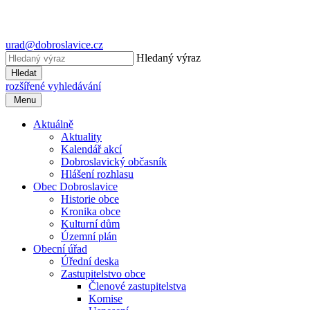
urad@dobroslavice.cz
Hledaný výraz
Hledat
rozšířené vyhledávání
Menu
Aktuálně
Aktuality
Kalendář akcí
Dobroslavický občasník
Hlášení rozhlasu
Obec Dobroslavice
Historie obce
Kronika obce
Kulturní dům
Územní plán
Obecní úřad
Úřední deska
Zastupitelstvo obce
Členové zastupitelstva
Komise