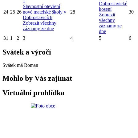
1
Dobroslavické
Slavnostní otevření
kosení
24
25
26
nové mateřské školy v
28
30
Zobrazit
Dobroslavicích
všechny
Zobrazit všechny
záznamy ze
záznamy ze dne
dne
31
1
2
3
4
5
6
Svátek a výročí
Svátek má
Roman
Mohlo by Vás zajímat
Virtuální prohlídka