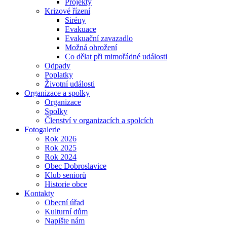
Projekty
Krizové řízení
Sirény
Evakuace
Evakuační zavazadlo
Možná ohrožení
Co dělat při mimořádné události
Odpady
Poplatky
Životní události
Organizace a spolky
Organizace
Spolky
Členství v organizacích a spolcích
Fotogalerie
Rok 2026
Rok 2025
Rok 2024
Obec Dobroslavice
Klub seniorů
Historie obce
Kontakty
Obecní úřad
Kulturní dům
Napište nám