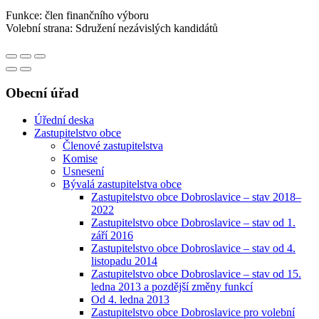
Funkce: člen finančního výboru
Volební strana: Sdružení nezávislých kandidátů
Obecní úřad
Úřední deska
Zastupitelstvo obce
Členové zastupitelstva
Komise
Usnesení
Bývalá zastupitelstva obce
Zastupitelstvo obce Dobroslavice – stav 2018–
2022
Zastupitelstvo obce Dobroslavice – stav od 1.
září 2016
Zastupitelstvo obce Dobroslavice – stav od 4.
listopadu 2014
Zastupitelstvo obce Dobroslavice – stav od 15.
ledna 2013 a pozdější změny funkcí
Od 4. ledna 2013
Zastupitelstvo obce Dobroslavice pro volební