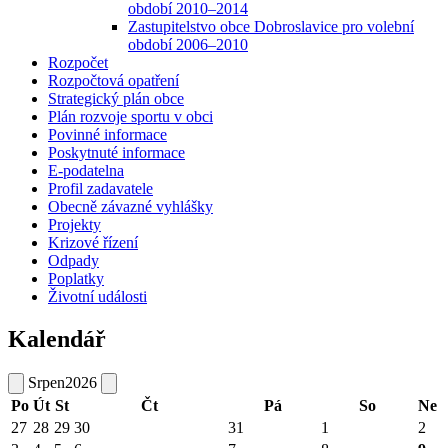
období 2010–2014
Zastupitelstvo obce Dobroslavice pro volební
období 2006–2010
Rozpočet
Rozpočtová opatření
Strategický plán obce
Plán rozvoje sportu v obci
Povinné informace
Poskytnuté informace
E-podatelna
Profil zadavatele
Obecně závazné vyhlášky
Projekty
Krizové řízení
Odpady
Poplatky
Životní události
Kalendář
Srpen
2026
Po
Út
St
Čt
Pá
So
Ne
27
28
29
30
31
1
2