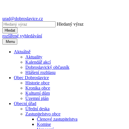
urad@dobroslavice.cz
Hledaný výraz
Hledat
rozšířené vyhledávání
Menu
Aktuálně
Aktuality
Kalendář akcí
Dobroslavický občasník
Hlášení rozhlasu
Obec Dobroslavice
Historie obce
Kronika obce
Kulturní dům
Územní plán
Obecní úřad
Úřední deska
Zastupitelstvo obce
Členové zastupitelstva
Komise