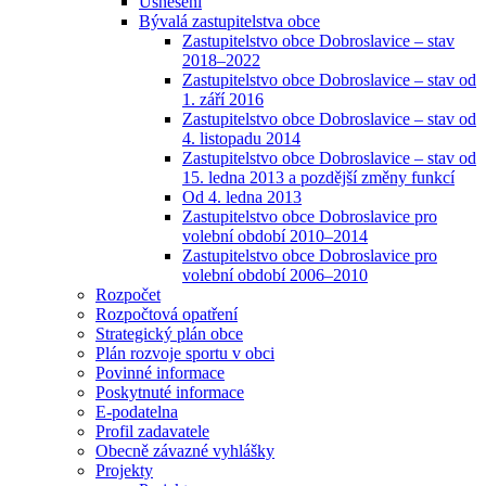
Usnesení
Bývalá zastupitelstva obce
Zastupitelstvo obce Dobroslavice – stav
2018–2022
Zastupitelstvo obce Dobroslavice – stav od
1. září 2016
Zastupitelstvo obce Dobroslavice – stav od
4. listopadu 2014
Zastupitelstvo obce Dobroslavice – stav od
15. ledna 2013 a pozdější změny funkcí
Od 4. ledna 2013
Zastupitelstvo obce Dobroslavice pro
volební období 2010–2014
Zastupitelstvo obce Dobroslavice pro
volební období 2006–2010
Rozpočet
Rozpočtová opatření
Strategický plán obce
Plán rozvoje sportu v obci
Povinné informace
Poskytnuté informace
E-podatelna
Profil zadavatele
Obecně závazné vyhlášky
Projekty