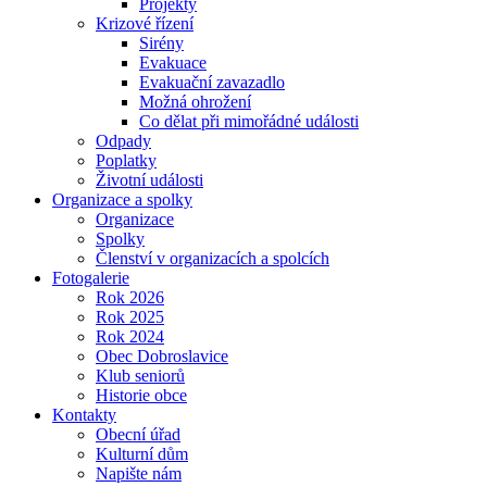
Projekty
Krizové řízení
Sirény
Evakuace
Evakuační zavazadlo
Možná ohrožení
Co dělat při mimořádné události
Odpady
Poplatky
Životní události
Organizace a spolky
Organizace
Spolky
Členství v organizacích a spolcích
Fotogalerie
Rok 2026
Rok 2025
Rok 2024
Obec Dobroslavice
Klub seniorů
Historie obce
Kontakty
Obecní úřad
Kulturní dům
Napište nám