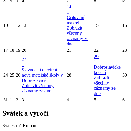
3
4
5
6
7
8
9
14
1
Grilování
makrel
10
11
12
13
15
16
Zobrazit
všechny
záznamy ze
dne
17
18
19
20
21
22
23
29
27
1
1
Dobroslavické
Slavnostní otevření
kosení
24
25
26
nové mateřské školy v
28
30
Zobrazit
Dobroslavicích
všechny
Zobrazit všechny
záznamy ze
záznamy ze dne
dne
31
1
2
3
4
5
6
Svátek a výročí
Svátek má
Roman