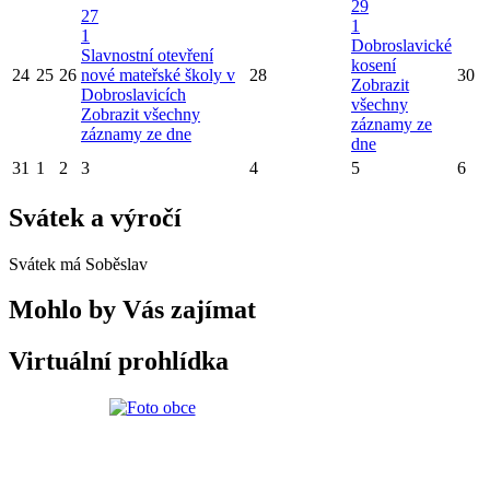
29
27
1
1
Dobroslavické
Slavnostní otevření
kosení
24
25
26
nové mateřské školy v
28
30
Zobrazit
Dobroslavicích
všechny
Zobrazit všechny
záznamy ze
záznamy ze dne
dne
31
1
2
3
4
5
6
Svátek a výročí
Svátek má
Soběslav
Mohlo by Vás zajímat
Virtuální prohlídka