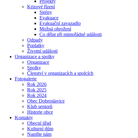
Projekty
Krizové řízení
Sirény
Evakuace
Evakuační zavazadlo
Možná ohrožení
Co dělat při mimořádné události
Odpady
Poplatky
Životní události
Organizace a spolky
Organizace
Spolky
Členství v organizacích a spolcích
Fotogalerie
Rok 2026
Rok 2025
Rok 2024
Obec Dobroslavice
Klub seniorů
Historie obce
Kontakty
Obecní úřad
Kulturní dům
Napište nám