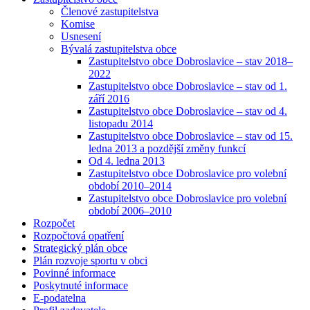
Členové zastupitelstva
Komise
Usnesení
Bývalá zastupitelstva obce
Zastupitelstvo obce Dobroslavice – stav 2018–
2022
Zastupitelstvo obce Dobroslavice – stav od 1.
září 2016
Zastupitelstvo obce Dobroslavice – stav od 4.
listopadu 2014
Zastupitelstvo obce Dobroslavice – stav od 15.
ledna 2013 a pozdější změny funkcí
Od 4. ledna 2013
Zastupitelstvo obce Dobroslavice pro volební
období 2010–2014
Zastupitelstvo obce Dobroslavice pro volební
období 2006–2010
Rozpočet
Rozpočtová opatření
Strategický plán obce
Plán rozvoje sportu v obci
Povinné informace
Poskytnuté informace
E-podatelna