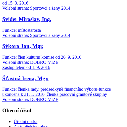
od 15. 3. 2016
Volební strana: Sportovci a ženy 2014
Svider Miroslav, Ing.
Funkce: místostarosta
Volební strana: Sportovci a ženy 2014
Sýkora Jan, Mgr.
Funkce: člen kulturní komise od 26. 9. 2016
Volební strana: DOBRO-VIZE
Zastupitelem od 1. 9. 2016
Šťastná Irena, Mgr.
Funkce: členka rady, předsedkyně finančního výboru-funkce
ukončena k 31. 1. 2016, členka pracovní grantové skupiny
Volební strana: DOBRO-VIZE
Obecní úřad
Úřední deska
Zastupitelstvo obce