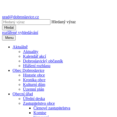
urad@dobroslavice.cz
Hledaný výraz
Hledat
rozšířené vyhledávání
Menu
Aktuálně
Aktuality
Kalendář akcí
Dobroslavický občasník
Hlášení rozhlasu
Obec Dobroslavice
Historie obce
Kronika obce
Kulturní dům
Územní plán
Obecní úřad
Úřední deska
Zastupitelstvo obce
Členové zastupitelstva
Komise