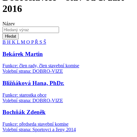
2016
Název
Hledat
B
H
K
L
M
O
P
Ř
S
Š
Bekárek Martin
Funkce: člen rady, člen stavební komise
Volební strana: DOBRO-VIZE
Bližňáková Hana, PhDr.
Funkce: starostka obce
Volební strana: DOBRO-VIZE
Bochňák Zdeněk
Funkce: předseda stavební komise
Volební strana: Sportovci a ženy 2014