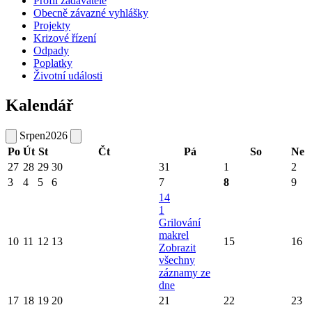
Profil zadavatele
Obecně závazné vyhlášky
Projekty
Krizové řízení
Odpady
Poplatky
Životní události
Kalendář
Srpen
2026
Po
Út
St
Čt
Pá
So
Ne
27
28
29
30
31
1
2
3
4
5
6
7
8
9
14
1
Grilování
makrel
10
11
12
13
15
16
Zobrazit
všechny
záznamy ze
dne
17
18
19
20
21
22
23