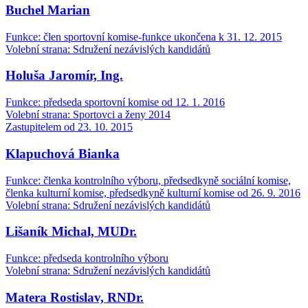
Buchel Marian
Funkce: člen sportovní komise-funkce ukončena k 31. 12. 2015
Volební strana: Sdružení nezávislých kandidátů
Holuša Jaromír, Ing.
Funkce: předseda sportovní komise od 12. 1. 2016
Volební strana: Sportovci a ženy 2014
Zastupitelem od 23. 10. 2015
Klapuchová Bianka
Funkce: členka kontrolního výboru, předsedkyně sociální komise,
členka kulturní komise, předsedkyně kulturní komise od 26. 9. 2016
Volební strana: Sdružení nezávislých kandidátů
Lišaník Michal, MUDr.
Funkce: předseda kontrolního výboru
Volební strana: Sdružení nezávislých kandidátů
Matera Rostislav, RNDr.