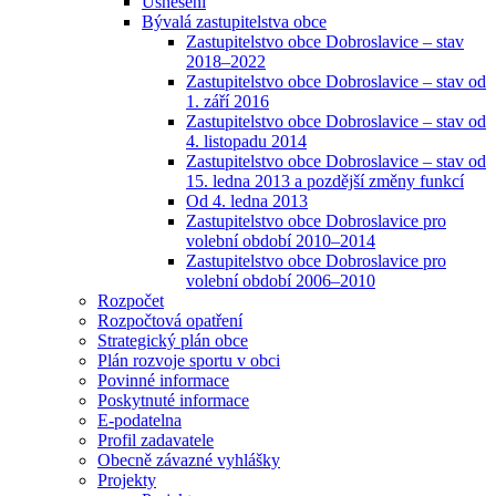
Usnesení
Bývalá zastupitelstva obce
Zastupitelstvo obce Dobroslavice – stav
2018–2022
Zastupitelstvo obce Dobroslavice – stav od
1. září 2016
Zastupitelstvo obce Dobroslavice – stav od
4. listopadu 2014
Zastupitelstvo obce Dobroslavice – stav od
15. ledna 2013 a pozdější změny funkcí
Od 4. ledna 2013
Zastupitelstvo obce Dobroslavice pro
volební období 2010–2014
Zastupitelstvo obce Dobroslavice pro
volební období 2006–2010
Rozpočet
Rozpočtová opatření
Strategický plán obce
Plán rozvoje sportu v obci
Povinné informace
Poskytnuté informace
E-podatelna
Profil zadavatele
Obecně závazné vyhlášky
Projekty