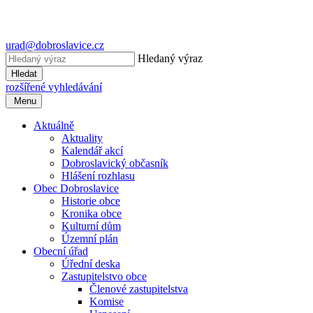
urad@dobroslavice.cz
Hledaný výraz
Hledat
rozšířené vyhledávání
Menu
Aktuálně
Aktuality
Kalendář akcí
Dobroslavický občasník
Hlášení rozhlasu
Obec Dobroslavice
Historie obce
Kronika obce
Kulturní dům
Územní plán
Obecní úřad
Úřední deska
Zastupitelstvo obce
Členové zastupitelstva
Komise