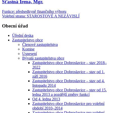
Šťastná Irena, Mgr.
Funkce: předsedkyně finančního výboru
Volební strana: STAROSTOVÉ A NEZÁVISLÍ
Obecní úřad
Úřední deska
Zastupitelstvo obce
Členové zastupitelstva
Komise
Usnesení
Bývalá zastupitelstva obce
Zastupitelstvo obce Dobroslavice – stav 2018–
2022
Zastupitelstvo obce Dobroslavice – stav od 1.
září 2016
Zastupitelstvo obce Dobroslavice – stav od 4.
listopadu 2014
Zastupitelstvo obce Dobroslavice – stav od 15.
ledna 2013 a pozdější změny funkcí
Od 4. ledna 2013
Zastupitelstvo obce Dobroslavice pro volební
období 2010–2014
Zastupitelstvo obce Dobroslavice pro volební