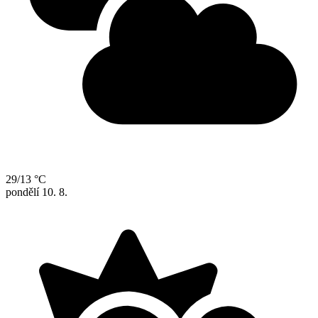
29/13 °C
pondělí
10. 8.