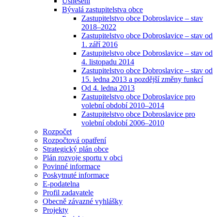
Usnesení
Bývalá zastupitelstva obce
Zastupitelstvo obce Dobroslavice – stav
2018–2022
Zastupitelstvo obce Dobroslavice – stav od
1. září 2016
Zastupitelstvo obce Dobroslavice – stav od
4. listopadu 2014
Zastupitelstvo obce Dobroslavice – stav od
15. ledna 2013 a pozdější změny funkcí
Od 4. ledna 2013
Zastupitelstvo obce Dobroslavice pro
volební období 2010–2014
Zastupitelstvo obce Dobroslavice pro
volební období 2006–2010
Rozpočet
Rozpočtová opatření
Strategický plán obce
Plán rozvoje sportu v obci
Povinné informace
Poskytnuté informace
E-podatelna
Profil zadavatele
Obecně závazné vyhlášky
Projekty