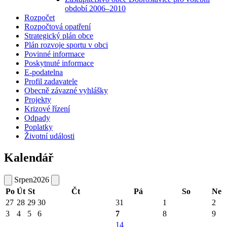
období 2006–2010
Rozpočet
Rozpočtová opatření
Strategický plán obce
Plán rozvoje sportu v obci
Povinné informace
Poskytnuté informace
E-podatelna
Profil zadavatele
Obecně závazné vyhlášky
Projekty
Krizové řízení
Odpady
Poplatky
Životní události
Kalendář
Srpen
2026
Po
Út
St
Čt
Pá
So
Ne
27
28
29
30
31
1
2
3
4
5
6
7
8
9
14