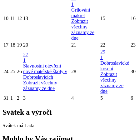
1
Grilování
makrel
10
11
12
13
15
16
Zobrazit
všechny
záznamy ze
dne
17
18
19
20
21
22
23
29
27
1
1
Dobroslavické
Slavnostní otevření
kosení
24
25
26
nové mateřské školy v
28
30
Zobrazit
Dobroslavicích
všechny
Zobrazit všechny
záznamy ze
záznamy ze dne
dne
31
1
2
3
4
5
6
Svátek a výročí
Svátek má
Lada
Mohlo by Vás zajímat