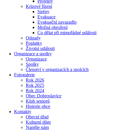
Projekty
Krizové řízení
Sirény
Evakuace
Evakuační zavazadlo
Možná ohrožení
Co dělat při mimořádné události
Odpady
Poplatky
Životní události
Organizace a spolky
Organizace
Spolky
Členství v organizacích a spolcích
Fotogalerie
Rok 2026
Rok 2025
Rok 2024
Obec Dobroslavice
Klub seniorů
Historie obce
Kontakty
Obecní úřad
Kulturní dům
Napište nám