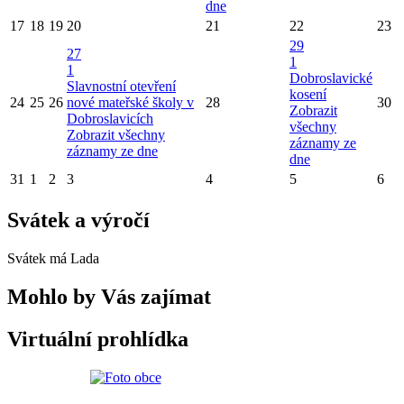
dne
17
18
19
20
21
22
23
29
27
1
1
Dobroslavické
Slavnostní otevření
kosení
24
25
26
nové mateřské školy v
28
30
Zobrazit
Dobroslavicích
všechny
Zobrazit všechny
záznamy ze
záznamy ze dne
dne
31
1
2
3
4
5
6
Svátek a výročí
Svátek má
Lada
Mohlo by Vás zajímat
Virtuální prohlídka