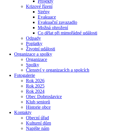
Projekty
Krizové řízení
Sirény
Evakuace
Evakuační zavazadlo
Možná ohrožení
Co dělat při mimořádné události
Odpady
Poplatky
Životní události
Organizace a spolky
Organizace
Spolky
Členství v organizacích a spolcích
Fotogalerie
Rok 2026
Rok 2025
Rok 2024
Obec Dobroslavice
Klub seniorů
Historie obce
Kontakty
Obecní úřad
Kulturní dům
Napište nám