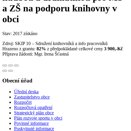
a ZŠ na podporu knihovny v
obci
Stav: 2017 získáno
Zdroj: SKIP 10 – Sdružení knihovníků a info pracovníků
Hrazeno z grantu:
82%
z předpokládané celkové ceny
3 900,-Kč
Příprava žádosti: Mgr. Irena Šťastná
Obecní úřad
Úřední deska
Zastupitelstvo obce
Rozpočet
Rozpočtová opatření
Strategický plán obce
Plán rozvoje sportu v obci
Povinné informace
Poskytnuté informace