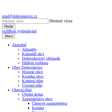
urad@dobroslavice.cz
Hledaný výraz
Hledat
rozšířené vyhledávání
Menu
Aktuálně
Aktuality
Kalendář akcí
Dobroslavický občasník
Hlášení rozhlasu
Obec Dobroslavice
Historie obce
Kronika obce
Kulturní dům
Územní plán
Obecní úřad
Úřední deska
Zastupitelstvo obce
Členové zastupitelstva
Komise