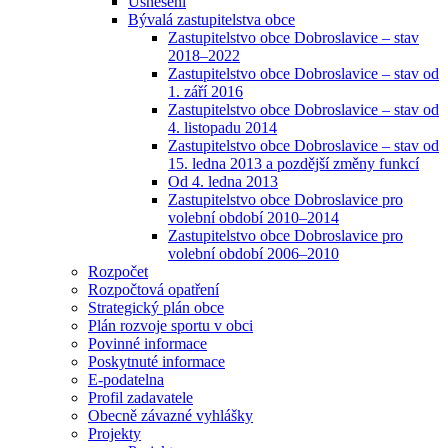
Usnesení
Bývalá zastupitelstva obce
Zastupitelstvo obce Dobroslavice – stav
2018–2022
Zastupitelstvo obce Dobroslavice – stav od
1. září 2016
Zastupitelstvo obce Dobroslavice – stav od
4. listopadu 2014
Zastupitelstvo obce Dobroslavice – stav od
15. ledna 2013 a pozdější změny funkcí
Od 4. ledna 2013
Zastupitelstvo obce Dobroslavice pro
volební období 2010–2014
Zastupitelstvo obce Dobroslavice pro
volební období 2006–2010
Rozpočet
Rozpočtová opatření
Strategický plán obce
Plán rozvoje sportu v obci
Povinné informace
Poskytnuté informace
E-podatelna
Profil zadavatele
Obecně závazné vyhlášky
Projekty