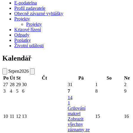
E-podatelna
Profil zadavatele
Obecně závazné vyhlášky
Projekty
Projekty
Krizové řízení
Odpady
Poplatky
Životní události
Kalendář
Srpen
2026
Po
Út
St
Čt
Pá
So
Ne
27
28
29
30
31
1
2
3
4
5
6
7
8
9
14
1
Grilování
makrel
10
11
12
13
15
16
Zobrazit
všechny
záznamy ze