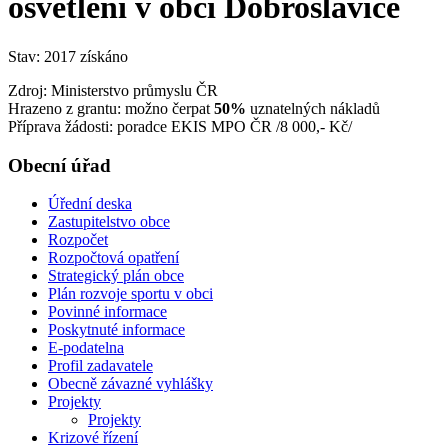
osvětlení v obci Dobroslavice
Stav: 2017 získáno
Zdroj: Ministerstvo průmyslu ČR
Hrazeno z grantu: možno čerpat
50%
uznatelných nákladů
Příprava žádosti: poradce EKIS MPO ČR /8 000,- Kč/
Obecní úřad
Úřední deska
Zastupitelstvo obce
Rozpočet
Rozpočtová opatření
Strategický plán obce
Plán rozvoje sportu v obci
Povinné informace
Poskytnuté informace
E-podatelna
Profil zadavatele
Obecně závazné vyhlášky
Projekty
Projekty
Krizové řízení