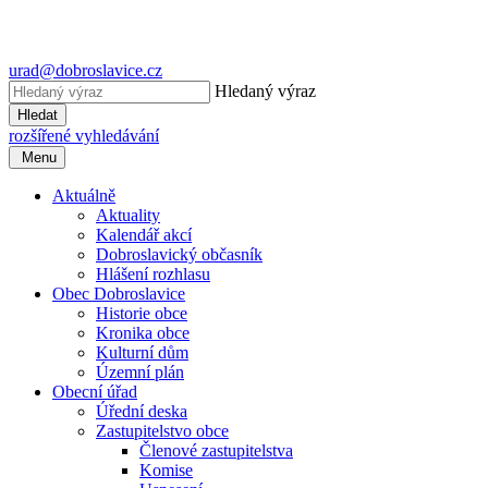
urad@dobroslavice.cz
Hledaný výraz
Hledat
rozšířené vyhledávání
Menu
Aktuálně
Aktuality
Kalendář akcí
Dobroslavický občasník
Hlášení rozhlasu
Obec Dobroslavice
Historie obce
Kronika obce
Kulturní dům
Územní plán
Obecní úřad
Úřední deska
Zastupitelstvo obce
Členové zastupitelstva
Komise