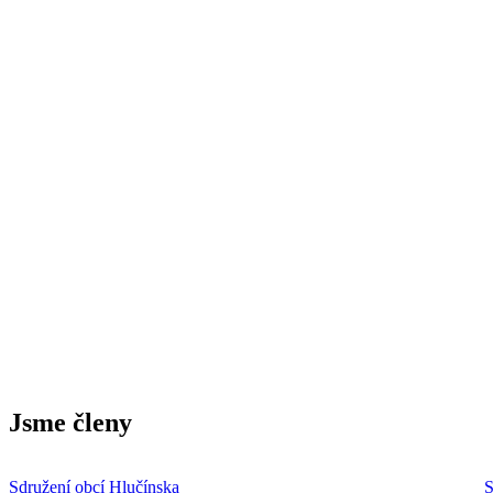
Jsme členy
Sdružení obcí Hlučínska
S