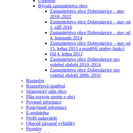
Usnesení
Bývalá zastupitelstva obce
Zastupitelstvo obce Dobroslavice – stav
2018–2022
Zastupitelstvo obce Dobroslavice – stav od
1. září 2016
Zastupitelstvo obce Dobroslavice – stav od
4. listopadu 2014
Zastupitelstvo obce Dobroslavice – stav od
15. ledna 2013 a pozdější změny funkcí
Od 4. ledna 2013
Zastupitelstvo obce Dobroslavice pro
volební období 2010–2014
Zastupitelstvo obce Dobroslavice pro
volební období 2006–2010
Rozpočet
Rozpočtová opatření
Strategický plán obce
Plán rozvoje sportu v obci
Povinné informace
Poskytnuté informace
E-podatelna
Profil zadavatele
Obecně závazné vyhlášky
Projekty