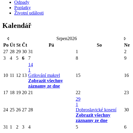
Odpady
Poplatky
Životní události
Kalendář
Srpen
2026
Po
Út
St
Čt
Pá
So
Ne
27
28
29
30
31
1
2
3
4
5
6
7
8
9
14
1
10
11
12
13
Grilování makrel
15
16
Zobrazit všechny
záznamy ze dne
17
18
19
20
21
22
23
29
1
24
25
26
27
28
Dobroslavické kosení
30
Zobrazit všechny
záznamy ze dne
31
1
2
3
4
5
6