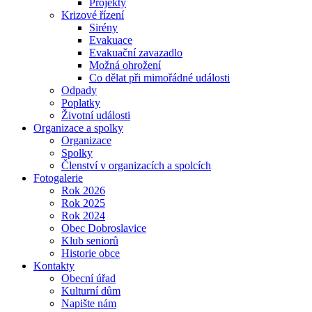
Projekty
Krizové řízení
Sirény
Evakuace
Evakuační zavazadlo
Možná ohrožení
Co dělat při mimořádné události
Odpady
Poplatky
Životní události
Organizace a spolky
Organizace
Spolky
Členství v organizacích a spolcích
Fotogalerie
Rok 2026
Rok 2025
Rok 2024
Obec Dobroslavice
Klub seniorů
Historie obce
Kontakty
Obecní úřad
Kulturní dům
Napište nám