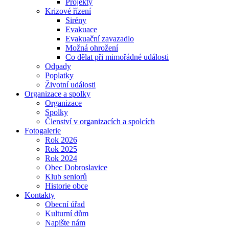
Projekty
Krizové řízení
Sirény
Evakuace
Evakuační zavazadlo
Možná ohrožení
Co dělat při mimořádné události
Odpady
Poplatky
Životní události
Organizace a spolky
Organizace
Spolky
Členství v organizacích a spolcích
Fotogalerie
Rok 2026
Rok 2025
Rok 2024
Obec Dobroslavice
Klub seniorů
Historie obce
Kontakty
Obecní úřad
Kulturní dům
Napište nám