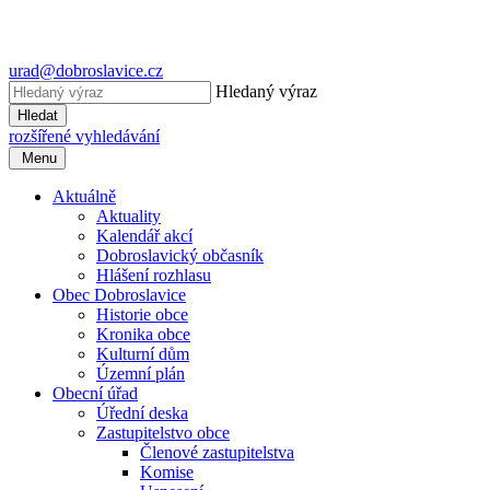
urad@dobroslavice.cz
Hledaný výraz
Hledat
rozšířené vyhledávání
Menu
Aktuálně
Aktuality
Kalendář akcí
Dobroslavický občasník
Hlášení rozhlasu
Obec Dobroslavice
Historie obce
Kronika obce
Kulturní dům
Územní plán
Obecní úřad
Úřední deska
Zastupitelstvo obce
Členové zastupitelstva
Komise