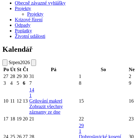
Obecně závazné vyhlášky
Projekty
Projekty
Krizové řízení
Odpady
Poplatky
Životní události
Kalendář
Srpen
2026
Po
Út
St
Čt
Pá
So
Ne
27
28
29
30
31
1
2
3
4
5
6
7
8
9
14
1
10
11
12
13
Grilování makrel
15
16
Zobrazit všechny
záznamy ze dne
17
18
19
20
21
22
23
29
1
24
25
26
27
28
Dobroslavické kosení
30