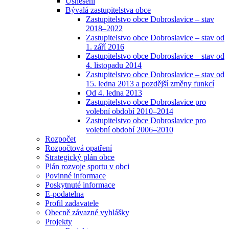
Usnesení
Bývalá zastupitelstva obce
Zastupitelstvo obce Dobroslavice – stav
2018–2022
Zastupitelstvo obce Dobroslavice – stav od
1. září 2016
Zastupitelstvo obce Dobroslavice – stav od
4. listopadu 2014
Zastupitelstvo obce Dobroslavice – stav od
15. ledna 2013 a pozdější změny funkcí
Od 4. ledna 2013
Zastupitelstvo obce Dobroslavice pro
volební období 2010–2014
Zastupitelstvo obce Dobroslavice pro
volební období 2006–2010
Rozpočet
Rozpočtová opatření
Strategický plán obce
Plán rozvoje sportu v obci
Povinné informace
Poskytnuté informace
E-podatelna
Profil zadavatele
Obecně závazné vyhlášky
Projekty