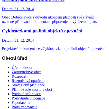
Datum:
31. 12. 2014
Obec Dobroslavice z důvodu ukončení platnosti své stávající
územně plánovací dokumentace připravuje nový územní plán.
Cyklostezkami po linii objektů opevnění
Datum:
31. 12. 2014
Projektová dokumentace „Cyklostezkami po linii objektů opevnění“
Obecní úřad
Úřední deska
Zastupitelstvo obce
Rozpočet
Rozpočtová opatření
Strategický plán obce
Plán rozvoje sportu v obci
Povinné informace
Poskytnuté informace
E-podatelna
Profil zadavatele