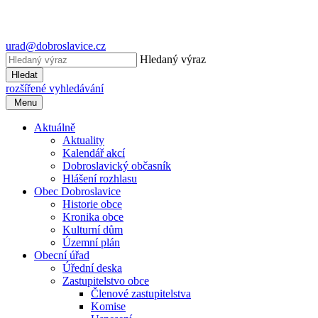
urad@dobroslavice.cz
Hledaný výraz
Hledat
rozšířené vyhledávání
Menu
Aktuálně
Aktuality
Kalendář akcí
Dobroslavický občasník
Hlášení rozhlasu
Obec Dobroslavice
Historie obce
Kronika obce
Kulturní dům
Územní plán
Obecní úřad
Úřední deska
Zastupitelstvo obce
Členové zastupitelstva
Komise