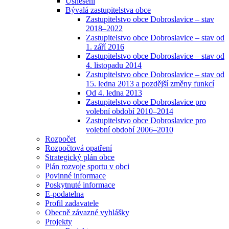
Usnesení
Bývalá zastupitelstva obce
Zastupitelstvo obce Dobroslavice – stav
2018–2022
Zastupitelstvo obce Dobroslavice – stav od
1. září 2016
Zastupitelstvo obce Dobroslavice – stav od
4. listopadu 2014
Zastupitelstvo obce Dobroslavice – stav od
15. ledna 2013 a pozdější změny funkcí
Od 4. ledna 2013
Zastupitelstvo obce Dobroslavice pro
volební období 2010–2014
Zastupitelstvo obce Dobroslavice pro
volební období 2006–2010
Rozpočet
Rozpočtová opatření
Strategický plán obce
Plán rozvoje sportu v obci
Povinné informace
Poskytnuté informace
E-podatelna
Profil zadavatele
Obecně závazné vyhlášky
Projekty