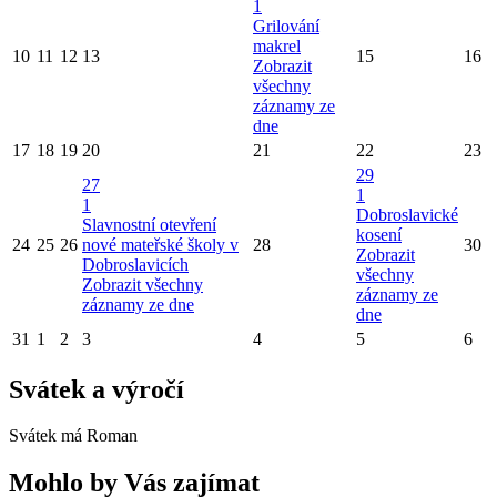
1
Grilování
makrel
10
11
12
13
15
16
Zobrazit
všechny
záznamy ze
dne
17
18
19
20
21
22
23
29
27
1
1
Dobroslavické
Slavnostní otevření
kosení
24
25
26
nové mateřské školy v
28
30
Zobrazit
Dobroslavicích
všechny
Zobrazit všechny
záznamy ze
záznamy ze dne
dne
31
1
2
3
4
5
6
Svátek a výročí
Svátek má
Roman
Mohlo by Vás zajímat