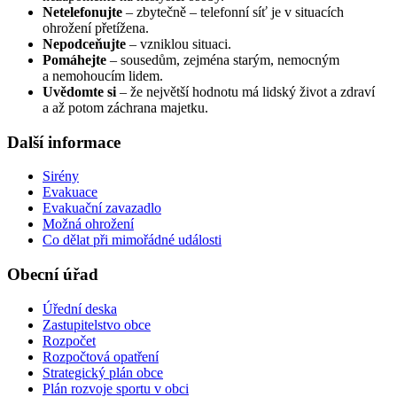
Netelefonujte
– zbytečně – telefonní síť je v situacích
ohrožení přetížena.
Nepodceňujte
– vzniklou situaci.
Pomáhejte
– sousedům, zejména starým, nemocným
a nemohoucím lidem.
Uvědomte si
– že největší hodnotu má lidský život a zdraví
a až potom záchrana majetku.
Další informace
Sirény
Evakuace
Evakuační zavazadlo
Možná ohrožení
Co dělat při mimořádné události
Obecní úřad
Úřední deska
Zastupitelstvo obce
Rozpočet
Rozpočtová opatření
Strategický plán obce
Plán rozvoje sportu v obci