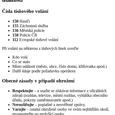
Čísla tísňového volání
150
Hasiči
155
Záchranná služba
156
Městská policie
158
Policie ČR
112
Evropské tísňové volání
Při volání na některou z tísňových linek uveďte
Kdo volá
Co se stalo
Místo události (město, ulice, číslo domu, křižovatka apod.)
Další údaje podle požadavku operátora
Obecné zásady v případě ohrožení
Respektujte
– a snažte se získávat informace z oficiálních
zdrojů (rozhlas, televize, místní rozhlas, vyhláška obecního
úřadu, pokyny zaměstnavatele apod.)
Nerozšiřujte
– poplašné a neověřené zprávy.
Varujte
– ostatní ohrožené osoby ve svém nejbližším okolí,
nezapomeňte na neslyšící osoby.