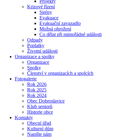
Projekty
Krizové řízení
Sirény
Evakuace
Evakuační zavazadlo
Možná ohrožení
Co dělat při mimořádné události
Odpady
Poplatky
Životní události
Organizace a spolky
Organizace
Spolky
Členství v organizacích a spolcích
Fotogalerie
Rok 2026
Rok 2025
Rok 2024
Obec Dobroslavice
Klub seniorů
Historie obce
Kontakty
Obecní úřad
Kulturní dům
Napište nám