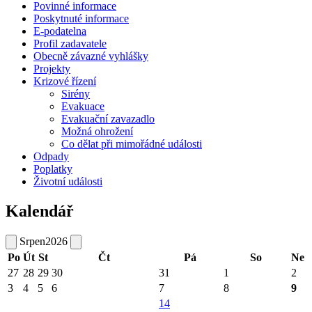
Povinné informace
Poskytnuté informace
E-podatelna
Profil zadavatele
Obecně závazné vyhlášky
Projekty
Krizové řízení
Sirény
Evakuace
Evakuační zavazadlo
Možná ohrožení
Co dělat při mimořádné události
Odpady
Poplatky
Životní události
Kalendář
Srpen
2026
Po
Út
St
Čt
Pá
So
Ne
27
28
29
30
31
1
2
3
4
5
6
7
8
9
14