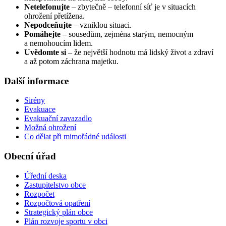
Netelefonujte
– zbytečně – telefonní síť je v situacích
ohrožení přetížena.
Nepodceňujte
– vzniklou situaci.
Pomáhejte
– sousedům, zejména starým, nemocným
a nemohoucím lidem.
Uvědomte si
– že největší hodnotu má lidský život a zdraví
a až potom záchrana majetku.
Další informace
Sirény
Evakuace
Evakuační zavazadlo
Možná ohrožení
Co dělat při mimořádné události
Obecní úřad
Úřední deska
Zastupitelstvo obce
Rozpočet
Rozpočtová opatření
Strategický plán obce
Plán rozvoje sportu v obci