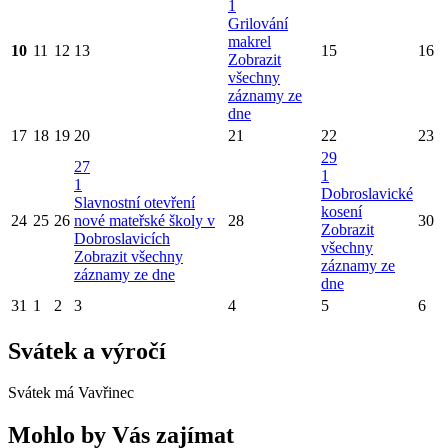
1
Grilování
makrel
10
11
12
13
15
16
Zobrazit
všechny
záznamy ze
dne
17
18
19
20
21
22
23
29
27
1
1
Dobroslavické
Slavnostní otevření
kosení
24
25
26
nové mateřské školy v
28
30
Zobrazit
Dobroslavicích
všechny
Zobrazit všechny
záznamy ze
záznamy ze dne
dne
31
1
2
3
4
5
6
Svátek a výročí
Svátek má
Vavřinec
Mohlo by Vás zajímat