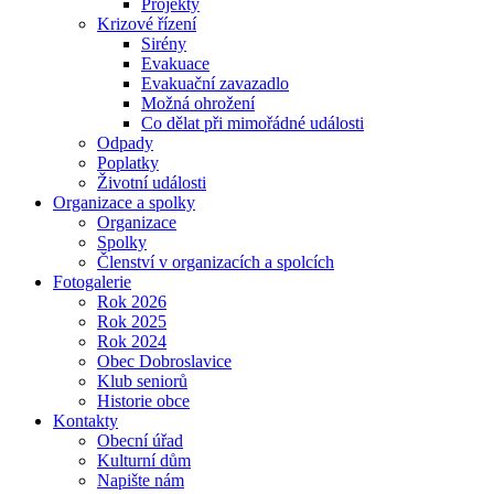
Projekty
Krizové řízení
Sirény
Evakuace
Evakuační zavazadlo
Možná ohrožení
Co dělat při mimořádné události
Odpady
Poplatky
Životní události
Organizace a spolky
Organizace
Spolky
Členství v organizacích a spolcích
Fotogalerie
Rok 2026
Rok 2025
Rok 2024
Obec Dobroslavice
Klub seniorů
Historie obce
Kontakty
Obecní úřad
Kulturní dům
Napište nám