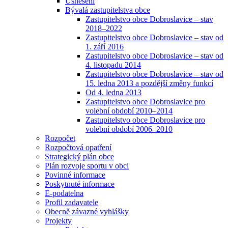
Usnesení
Bývalá zastupitelstva obce
Zastupitelstvo obce Dobroslavice – stav
2018–2022
Zastupitelstvo obce Dobroslavice – stav od
1. září 2016
Zastupitelstvo obce Dobroslavice – stav od
4. listopadu 2014
Zastupitelstvo obce Dobroslavice – stav od
15. ledna 2013 a pozdější změny funkcí
Od 4. ledna 2013
Zastupitelstvo obce Dobroslavice pro
volební období 2010–2014
Zastupitelstvo obce Dobroslavice pro
volební období 2006–2010
Rozpočet
Rozpočtová opatření
Strategický plán obce
Plán rozvoje sportu v obci
Povinné informace
Poskytnuté informace
E-podatelna
Profil zadavatele
Obecně závazné vyhlášky
Projekty