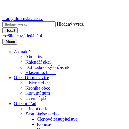
urad@dobroslavice.cz
Hledaný výraz
Hledat
rozšířené vyhledávání
Menu
Aktuálně
Aktuality
Kalendář akcí
Dobroslavický občasník
Hlášení rozhlasu
Obec Dobroslavice
Historie obce
Kronika obce
Kulturní dům
Územní plán
Obecní úřad
Úřední deska
Zastupitelstvo obce
Členové zastupitelstva
Komise