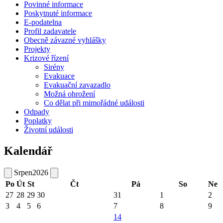
Povinné informace
Poskytnuté informace
E-podatelna
Profil zadavatele
Obecně závazné vyhlášky
Projekty
Krizové řízení
Sirény
Evakuace
Evakuační zavazadlo
Možná ohrožení
Co dělat při mimořádné události
Odpady
Poplatky
Životní události
Kalendář
Srpen
2026
Po
Út
St
Čt
Pá
So
Ne
27
28
29
30
31
1
2
3
4
5
6
7
8
9
14