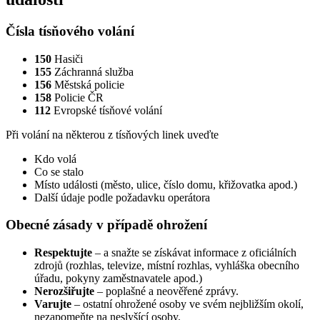
Čísla tísňového volání
150
Hasiči
155
Záchranná služba
156
Městská policie
158
Policie ČR
112
Evropské tísňové volání
Při volání na některou z tísňových linek uveďte
Kdo volá
Co se stalo
Místo události (město, ulice, číslo domu, křižovatka apod.)
Další údaje podle požadavku operátora
Obecné zásady v případě ohrožení
Respektujte
– a snažte se získávat informace z oficiálních
zdrojů (rozhlas, televize, místní rozhlas, vyhláška obecního
úřadu, pokyny zaměstnavatele apod.)
Nerozšiřujte
– poplašné a neověřené zprávy.
Varujte
– ostatní ohrožené osoby ve svém nejbližším okolí,
nezapomeňte na neslyšící osoby.