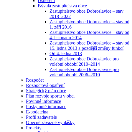
Usnesení
Bývalá zastupitelstva obce
Zastupitelstvo obce Dobroslavice – stav
2018–2022
Zastupitelstvo obce Dobroslavice – stav od
1. září 2016
Zastupitelstvo obce Dobroslavice – stav od
4. listopadu 2014
Zastupitelstvo obce Dobroslavice – stav od
15. ledna 2013 a pozdější změny funkcí
Od 4. ledna 2013
Zastupitelstvo obce Dobroslavice pro
volební období 2010–2014
Zastupitelstvo obce Dobroslavice pro
volební období 2006–2010
Rozpočet
Rozpočtová opatření
Strategický plán obce
Plán rozvoje sportu v obci
Povinné informace
Poskytnuté informace
E-podatelna
Profil zadavatele
Obecně závazné vyhlášky
Projekty