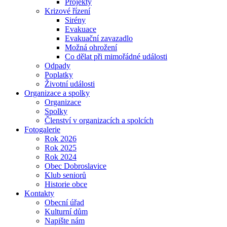
Projekty
Krizové řízení
Sirény
Evakuace
Evakuační zavazadlo
Možná ohrožení
Co dělat při mimořádné události
Odpady
Poplatky
Životní události
Organizace a spolky
Organizace
Spolky
Členství v organizacích a spolcích
Fotogalerie
Rok 2026
Rok 2025
Rok 2024
Obec Dobroslavice
Klub seniorů
Historie obce
Kontakty
Obecní úřad
Kulturní dům
Napište nám