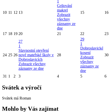
1
Grilování
makrel
10
11
12
13
15
16
Zobrazit
všechny
záznamy ze
dne
17
18
19
20
21
22
23
29
27
1
1
Dobroslavické
Slavnostní otevření
kosení
24
25
26
nové mateřské školy v
28
30
Zobrazit
Dobroslavicích
všechny
Zobrazit všechny
záznamy ze
záznamy ze dne
dne
31
1
2
3
4
5
6
Svátek a výročí
Svátek má
Roman
Mohlo by Vás zajímat