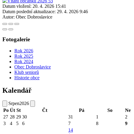
Datum vložení:
20. 4. 2026 15:41
Datum poslední aktualizace:
29. 4. 2026 9:46
Autor:
Obec Dobroslavice
Fotogalerie
Rok 2026
Rok 2025
Rok 2024
Obec Dobroslavice
Klub seniorů
Historie obce
Kalendář
Srpen
2026
Po
Út
St
Čt
Pá
So
Ne
27
28
29
30
31
1
2
3
4
5
6
7
8
9
14