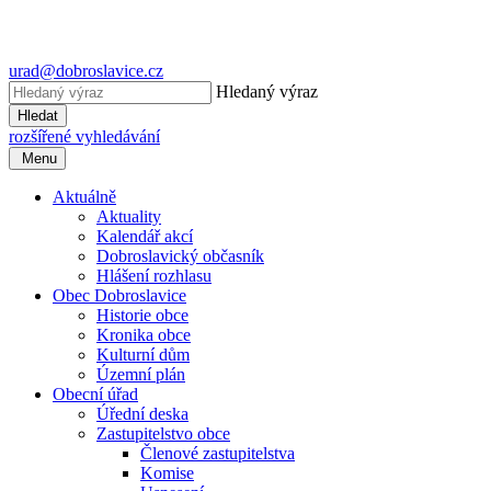
urad@dobroslavice.cz
Hledaný výraz
Hledat
rozšířené vyhledávání
Menu
Aktuálně
Aktuality
Kalendář akcí
Dobroslavický občasník
Hlášení rozhlasu
Obec Dobroslavice
Historie obce
Kronika obce
Kulturní dům
Územní plán
Obecní úřad
Úřední deska
Zastupitelstvo obce
Členové zastupitelstva
Komise