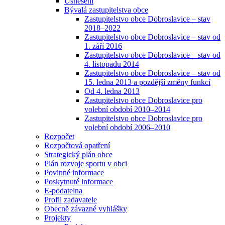
Usnesení
Bývalá zastupitelstva obce
Zastupitelstvo obce Dobroslavice – stav
2018–2022
Zastupitelstvo obce Dobroslavice – stav od
1. září 2016
Zastupitelstvo obce Dobroslavice – stav od
4. listopadu 2014
Zastupitelstvo obce Dobroslavice – stav od
15. ledna 2013 a pozdější změny funkcí
Od 4. ledna 2013
Zastupitelstvo obce Dobroslavice pro
volební období 2010–2014
Zastupitelstvo obce Dobroslavice pro
volební období 2006–2010
Rozpočet
Rozpočtová opatření
Strategický plán obce
Plán rozvoje sportu v obci
Povinné informace
Poskytnuté informace
E-podatelna
Profil zadavatele
Obecně závazné vyhlášky
Projekty