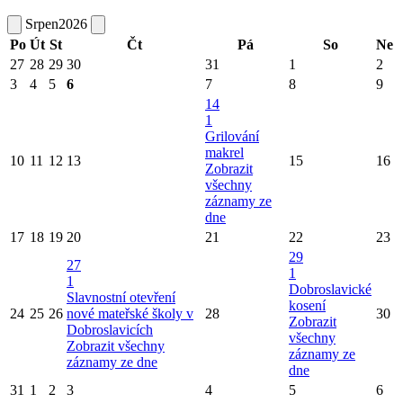
Srpen
2026
Po
Út
St
Čt
Pá
So
Ne
27
28
29
30
31
1
2
3
4
5
6
7
8
9
14
1
Grilování
makrel
10
11
12
13
15
16
Zobrazit
všechny
záznamy ze
dne
17
18
19
20
21
22
23
29
27
1
1
Dobroslavické
Slavnostní otevření
kosení
24
25
26
nové mateřské školy v
28
30
Zobrazit
Dobroslavicích
všechny
Zobrazit všechny
záznamy ze
záznamy ze dne
dne
31
1
2
3
4
5
6