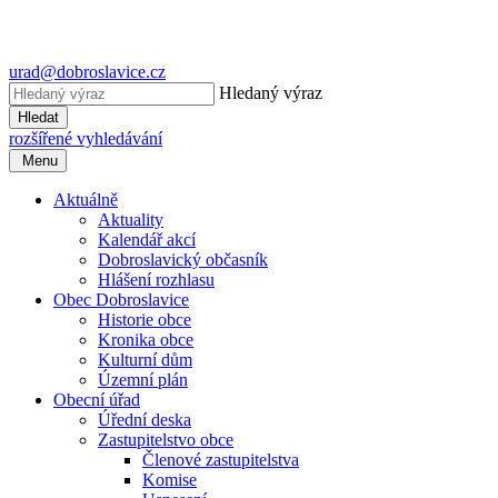
urad@dobroslavice.cz
Hledaný výraz
Hledat
rozšířené vyhledávání
Menu
Aktuálně
Aktuality
Kalendář akcí
Dobroslavický občasník
Hlášení rozhlasu
Obec Dobroslavice
Historie obce
Kronika obce
Kulturní dům
Územní plán
Obecní úřad
Úřední deska
Zastupitelstvo obce
Členové zastupitelstva
Komise