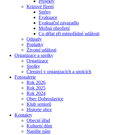
Projekty
Krizové řízení
Sirény
Evakuace
Evakuační zavazadlo
Možná ohrožení
Co dělat při mimořádné události
Odpady
Poplatky
Životní události
Organizace a spolky
Organizace
Spolky
Členství v organizacích a spolcích
Fotogalerie
Rok 2026
Rok 2025
Rok 2024
Obec Dobroslavice
Klub seniorů
Historie obce
Kontakty
Obecní úřad
Kulturní dům
Napište nám