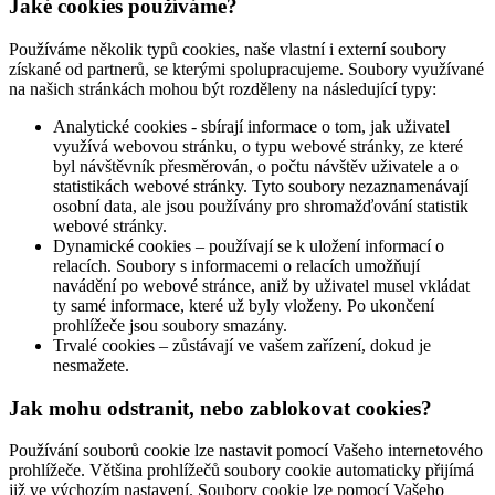
Jaké cookies používáme?
Používáme několik typů cookies, naše vlastní i externí soubory
získané od partnerů, se kterými spolupracujeme. Soubory využívané
na našich stránkách mohou být rozděleny na následující typy:
Analytické cookies - sbírají informace o tom, jak uživatel
využívá webovou stránku, o typu webové stránky, ze které
byl návštěvník přesměrován, o počtu návštěv uživatele a o
statistikách webové stránky. Tyto soubory nezaznamenávají
osobní data, ale jsou používány pro shromažďování statistik
webové stránky.
Dynamické cookies – používají se k uložení informací o
relacích. Soubory s informacemi o relacích umožňují
navádění po webové stránce, aniž by uživatel musel vkládat
ty samé informace, které už byly vloženy. Po ukončení
prohlížeče jsou soubory smazány.
Trvalé cookies – zůstávají ve vašem zařízení, dokud je
nesmažete.
Jak mohu odstranit, nebo zablokovat cookies?
Používání souborů cookie lze nastavit pomocí Vašeho internetového
prohlížeče. Většina prohlížečů soubory cookie automaticky přijímá
již ve výchozím nastavení. Soubory cookie lze pomocí Vašeho