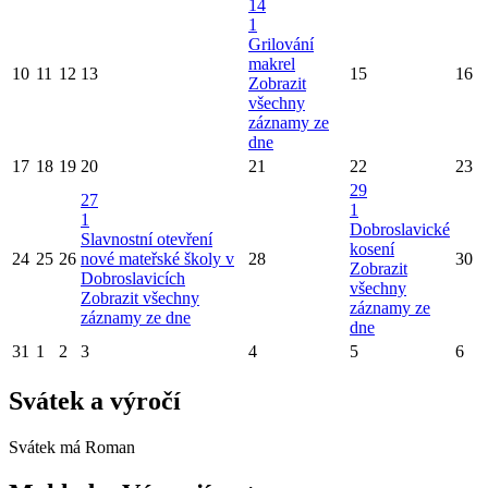
14
1
Grilování
makrel
10
11
12
13
15
16
Zobrazit
všechny
záznamy ze
dne
17
18
19
20
21
22
23
29
27
1
1
Dobroslavické
Slavnostní otevření
kosení
24
25
26
nové mateřské školy v
28
30
Zobrazit
Dobroslavicích
všechny
Zobrazit všechny
záznamy ze
záznamy ze dne
dne
31
1
2
3
4
5
6
Svátek a výročí
Svátek má
Roman