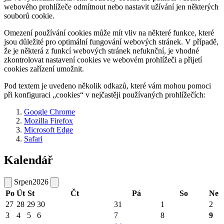
webového prohlížeče odmítnout nebo nastavit užívání jen některých
souborů cookie.
Omezení používání cookies může mít vliv na některé funkce, které
jsou důležité pro optimální fungování webových stránek. V případě,
že je některá z funkcí webových stránek nefuknční, je vhodné
zkontrolovat nastavení cookies ve webovém prohlížeči a přijetí
cookies zařízení umožnit.
Pod textem je uvedeno několik odkazů, které vám mohou pomoci
při konfiguraci „cookies“ v nejčastěji používaných prohlížečích:
Google Chrome
Mozilla Firefox
Microsoft Edge
Safari
Kalendář
Srpen
2026
Po
Út
St
Čt
Pá
So
Ne
27
28
29
30
31
1
2
3
4
5
6
7
8
9