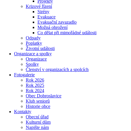
Projekty
Krizové řízení
Sirény
Evakuace
Evakuační zavazadlo
Možná ohrožení
Co dělat při mimořádné události
Odpady
Poplatky
Životní události
Organizace a spolky
Organizace
Spolky
Členství v organizacích a spolcích
Fotogalerie
Rok 2026
Rok 2025
Rok 2024
Obec Dobroslavice
Klub seniorů
Historie obce
Kontakty
Obecní úřad
Kulturní dům
Napište nám