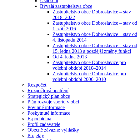
Usnesení
Bývalá zastupitelstva obce
Zastupitelstvo obce Dobroslavice – stav
2018–2022
Zastupitelstvo obce Dobroslavice – stav od
1. září 2016
Zastupitelstvo obce Dobroslavice – stav od
4. listopadu 2014
Zastupitelstvo obce Dobroslavice – stav od
15. ledna 2013 a pozdější změny funkcí
Od 4. ledna 2013
Zastupitelstvo obce Dobroslavice pro
volební období 2010–2014
Zastupitelstvo obce Dobroslavice pro
volební období 2006–2010
Rozpočet
Rozpočtová opatření
Strategický plán obce
Plán rozvoje sportu v obci
Povinné informace
Poskytnuté informace
E-podatelna
Profil zadavatele
Obecně závazné vyhlášky
Projekty