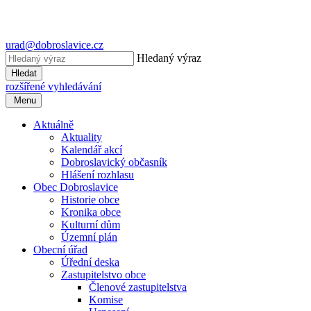
urad@dobroslavice.cz
Hledaný výraz
Hledat
rozšířené vyhledávání
Menu
Aktuálně
Aktuality
Kalendář akcí
Dobroslavický občasník
Hlášení rozhlasu
Obec Dobroslavice
Historie obce
Kronika obce
Kulturní dům
Územní plán
Obecní úřad
Úřední deska
Zastupitelstvo obce
Členové zastupitelstva
Komise