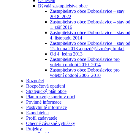
Usnesení
Bývalá zastupitelstva obce
Zastupitelstvo obce Dobroslavice – stav
2018–2022
Zastupitelstvo obce Dobroslavice – stav od
1. září 2016
Zastupitelstvo obce Dobroslavice – stav od
4. listopadu 2014
Zastupitelstvo obce Dobroslavice – stav od
15. ledna 2013 a pozdější změny funkcí
Od 4. ledna 2013
Zastupitelstvo obce Dobroslavice pro
volební období 2010–2014
Zastupitelstvo obce Dobroslavice pro
volební období 2006–2010
Rozpočet
Rozpočtová opatření
Strategický plán obce
Plán rozvoje sportu v obci
Povinné informace
Poskytnuté informace
E-podatelna
Profil zadavatele
Obecně závazné vyhlášky
Projekty