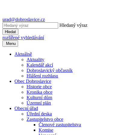
urad@dobroslavice.cz
Hledaný výraz
Hledat
rozšířené vyhledávání
Menu
Aktuálně
Aktuality
Kalendář akcí
Dobroslavický občasník
Hlášení rozhlasu
Obec Dobroslavice
Historie obce
Kronika obce
Kulturní dům
Územní plán
Obecní úřad
Úřední deska
Zastupitelstvo obce
Členové zastupitelstva
Komise