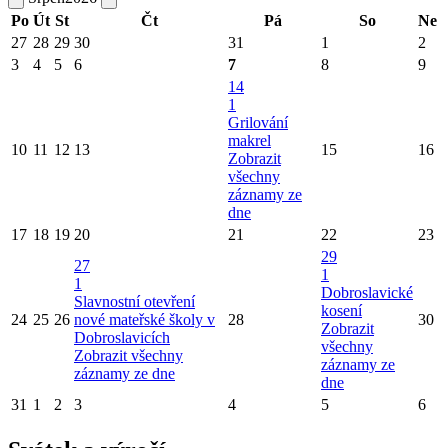
Po
Út
St
Čt
Pá
So
Ne
27
28
29
30
31
1
2
3
4
5
6
7
8
9
14
1
Grilování
makrel
10
11
12
13
15
16
Zobrazit
všechny
záznamy ze
dne
17
18
19
20
21
22
23
29
27
1
1
Dobroslavické
Slavnostní otevření
kosení
24
25
26
nové mateřské školy v
28
30
Zobrazit
Dobroslavicích
všechny
Zobrazit všechny
záznamy ze
záznamy ze dne
dne
31
1
2
3
4
5
6