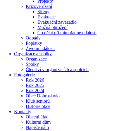
Projekty
Krizové řízení
Sirény
Evakuace
Evakuační zavazadlo
Možná ohrožení
Co dělat při mimořádné události
Odpady
Poplatky
Životní události
Organizace a spolky
Organizace
Spolky
Členství v organizacích a spolcích
Fotogalerie
Rok 2026
Rok 2025
Rok 2024
Obec Dobroslavice
Klub seniorů
Historie obce
Kontakty
Obecní úřad
Kulturní dům
Napište nám