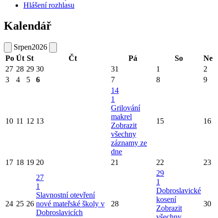
Hlášení rozhlasu
Kalendář
Srpen
2026
Po
Út
St
Čt
Pá
So
Ne
27
28
29
30
31
1
2
3
4
5
6
7
8
9
14
1
Grilování
makrel
10
11
12
13
15
16
Zobrazit
všechny
záznamy ze
dne
17
18
19
20
21
22
23
29
27
1
1
Dobroslavické
Slavnostní otevření
kosení
24
25
26
nové mateřské školy v
28
30
Zobrazit
Dobroslavicích
všechny