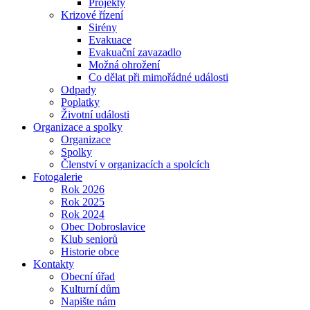
Projekty
Krizové řízení
Sirény
Evakuace
Evakuační zavazadlo
Možná ohrožení
Co dělat při mimořádné události
Odpady
Poplatky
Životní události
Organizace a spolky
Organizace
Spolky
Členství v organizacích a spolcích
Fotogalerie
Rok 2026
Rok 2025
Rok 2024
Obec Dobroslavice
Klub seniorů
Historie obce
Kontakty
Obecní úřad
Kulturní dům
Napište nám