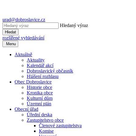
urad@dobroslavice.cz
Hledaný výraz
Hledat
rozšířené vyhledávání
Menu
Aktuálně
Aktuality
Kalendář akcí
Dobroslavický občasník
Hlášení rozhlasu
Obec Dobroslavice
Historie obce
Kronika obce
Kulturní dům
Územní plán
Obecní úřad
Úřední deska
Zastupitelstvo obce
Členové zastupitelstva
Komise