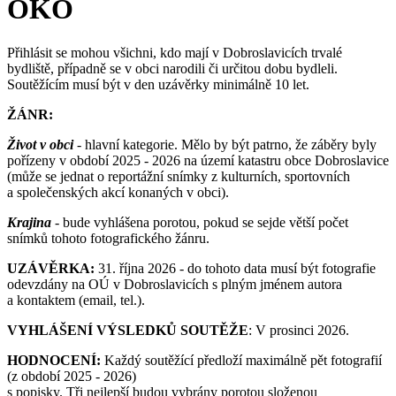
OKO
Přihlásit se mohou všichni, kdo mají v Dobroslavicích trvalé
bydliště, případně se v obci narodili či určitou dobu bydleli.
Soutěžícím musí být v den uzávěrky minimálně 10 let.
ŽÁNR:
Život v obci
- hlavní kategorie. Mělo by být patrno, že záběry byly
pořízeny v období 2025 - 2026 na území katastru obce Dobroslavice
(může se jednat o reportážní snímky z kulturních, sportovních
a společenských akcí konaných v obci).
Krajina
- bude vyhlášena porotou, pokud se sejde větší počet
snímků tohoto fotografického žánru.
UZÁVĚRKA:
31. října 2026 - do tohoto data musí být fotografie
odevzdány na OÚ v Dobroslavicích s plným jménem autora
a kontaktem (email, tel.).
VYHLÁŠENÍ VÝSLEDKŮ SOUTĚŽE
: V prosinci 2026.
HODNOCENÍ:
Každý soutěžící předloží maximálně pět fotografií
(z období 2025 - 2026)
s popisky. Tři nejlepší budou vybrány porotou složenou