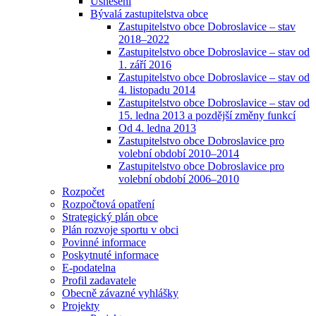
Usnesení
Bývalá zastupitelstva obce
Zastupitelstvo obce Dobroslavice – stav
2018–2022
Zastupitelstvo obce Dobroslavice – stav od
1. září 2016
Zastupitelstvo obce Dobroslavice – stav od
4. listopadu 2014
Zastupitelstvo obce Dobroslavice – stav od
15. ledna 2013 a pozdější změny funkcí
Od 4. ledna 2013
Zastupitelstvo obce Dobroslavice pro
volební období 2010–2014
Zastupitelstvo obce Dobroslavice pro
volební období 2006–2010
Rozpočet
Rozpočtová opatření
Strategický plán obce
Plán rozvoje sportu v obci
Povinné informace
Poskytnuté informace
E-podatelna
Profil zadavatele
Obecně závazné vyhlášky
Projekty