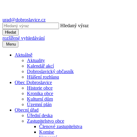
urad@dobroslavice.cz
Hledaný výraz
Hledat
rozšířené vyhledávání
Menu
Aktuálně
Aktuality
Kalendář akcí
Dobroslavický občasník
Hlášení rozhlasu
Obec Dobroslavice
Historie obce
Kronika obce
Kulturní dům
Územní plán
Obecní úřad
Úřední deska
Zastupitelstvo obce
Členové zastupitelstva
Komise