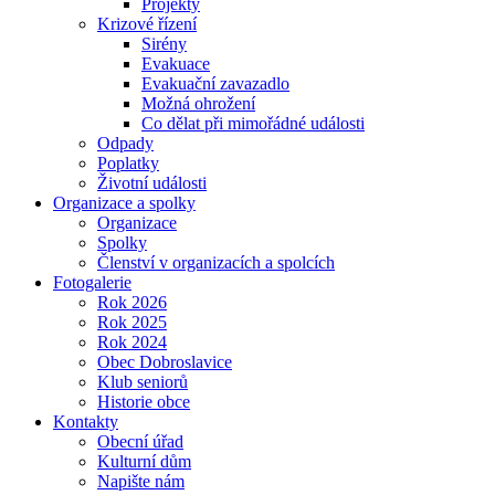
Projekty
Krizové řízení
Sirény
Evakuace
Evakuační zavazadlo
Možná ohrožení
Co dělat při mimořádné události
Odpady
Poplatky
Životní události
Organizace a spolky
Organizace
Spolky
Členství v organizacích a spolcích
Fotogalerie
Rok 2026
Rok 2025
Rok 2024
Obec Dobroslavice
Klub seniorů
Historie obce
Kontakty
Obecní úřad
Kulturní dům
Napište nám