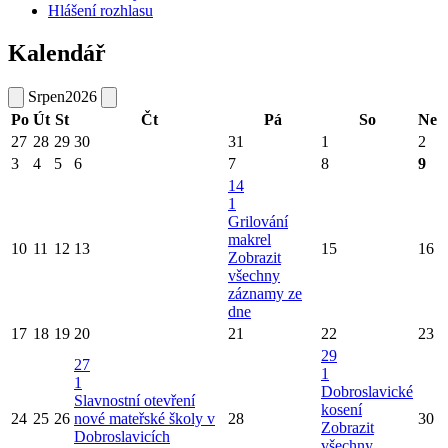
Hlášení rozhlasu
Kalendář
Srpen
2026
Po
Út
St
Čt
Pá
So
Ne
27
28
29
30
31
1
2
3
4
5
6
7
8
9
14
1
Grilování
makrel
10
11
12
13
15
16
Zobrazit
všechny
záznamy ze
dne
17
18
19
20
21
22
23
29
27
1
1
Dobroslavické
Slavnostní otevření
kosení
24
25
26
nové mateřské školy v
28
30
Zobrazit
Dobroslavicích
všechny