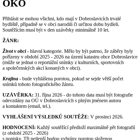
OKO
Přihlásit se mohou všichni, kdo mají v Dobroslavicích trvalé
bydliště, případně se v obci narodili či určitou dobu bydleli.
Soutěžícím musí být v den uzávěrky minimálně 10 let.
ŽÁNR:
Život v obci
- hlavní kategorie. Mělo by být patrno, že záběry byly
pořízeny v období 2025 - 2026 na území katastru obce Dobroslavice
(může se jednat o reportážní snímky z kulturních, sportovních
a společenských akcí konaných v obci).
Krajina
- bude vyhlášena porotou, pokud se sejde větší počet
snímků tohoto fotografického žánru.
UZÁVĚRKA:
31. října 2026 - do tohoto data musí být fotografie
odevzdány na OÚ v Dobroslavicích s plným jménem autora
a kontaktem (email, tel.).
VYHLÁŠENÍ VÝSLEDKŮ SOUTĚŽE
: V prosinci 2026.
HODNOCENÍ:
Každý soutěžící předloží maximálně pět fotografií
(z období 2025 - 2026)
s popisky. Tři nejlepší budou vybrány porotou složenou