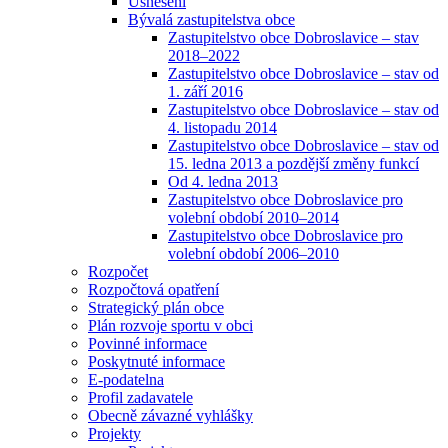
Usnesení
Bývalá zastupitelstva obce
Zastupitelstvo obce Dobroslavice – stav
2018–2022
Zastupitelstvo obce Dobroslavice – stav od
1. září 2016
Zastupitelstvo obce Dobroslavice – stav od
4. listopadu 2014
Zastupitelstvo obce Dobroslavice – stav od
15. ledna 2013 a pozdější změny funkcí
Od 4. ledna 2013
Zastupitelstvo obce Dobroslavice pro
volební období 2010–2014
Zastupitelstvo obce Dobroslavice pro
volební období 2006–2010
Rozpočet
Rozpočtová opatření
Strategický plán obce
Plán rozvoje sportu v obci
Povinné informace
Poskytnuté informace
E-podatelna
Profil zadavatele
Obecně závazné vyhlášky
Projekty